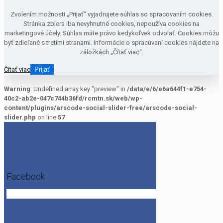
Zvolením možnosti „Prijať“ vyjadrujete súhlas so spracovaním cookies.
Stránka zbiera iba nevyhnutné cookies, nepoužíva cookies na
marketingové účely. Súhlas máte právo kedykoľvek odvolať. Cookies môžu
byť zdieľané s tretími stranami. Informácie o spracúvaní cookies nájdete na
záložkách „Čítať viac“.
Čítať viac
Prijať
Warning
: Undefined array key "preview" in
/data/e/6/e6a644f1-e754-
40c2-ab2e-047c744b36fd/rcmtn.sk/web/wp-
content/plugins/arscode-social-slider-free/arscode-social-
slider.php
on line
57
Facebook
Get the Facebook Likebox Slider Pro for WordPress