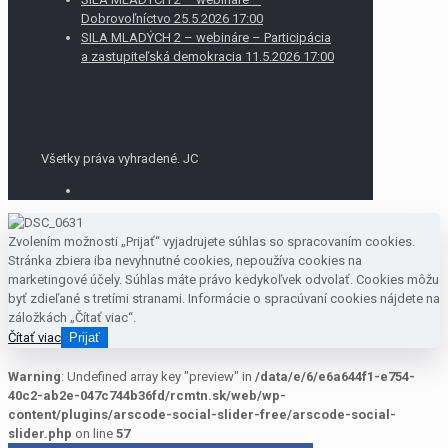
Dobrovoľníctvo 25.5.2026 17:00
SILA MLADÝCH 2 – webináre – Participácia
a zastupiteľská demokracia 11.5.2026 17:00
Všetky práva vyhradené. JC
Zvolením možnosti „Prijať“ vyjadrujete súhlas so spracovaním cookies.
Stránka zbiera iba nevyhnutné cookies, nepoužíva cookies na
marketingové účely. Súhlas máte právo kedykoľvek odvolať. Cookies môžu
byť zdieľané s tretími stranami. Informácie o spracúvaní cookies nájdete na
záložkách „Čítať viac“.
Čítať viac
Prijať
Warning
: Undefined array key "preview" in
/data/e/6/e6a644f1-e754-
40c2-ab2e-047c744b36fd/rcmtn.sk/web/wp-
content/plugins/arscode-social-slider-free/arscode-social-
slider.php
on line
57