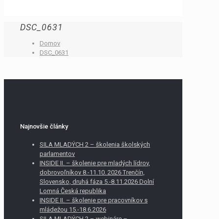
DSC_0631
Domov
DSC_0631
Najnovšie články
SILA MLADÝCH 2 – školenia školských
parlamentov
INSIDE II. – školenie pre mladých lídrov,
dobrovoľníkov 8.-11.10. 2026 Trenčín,
Slovensko, druhá fáza 5.-8.11.2026 Dolní
Lomná Česká republika
INSIDE II. – školenie pre pracovníkov s
mládežou 15.-18.6.2026
SILA MLADÝCH 2 – webináre –