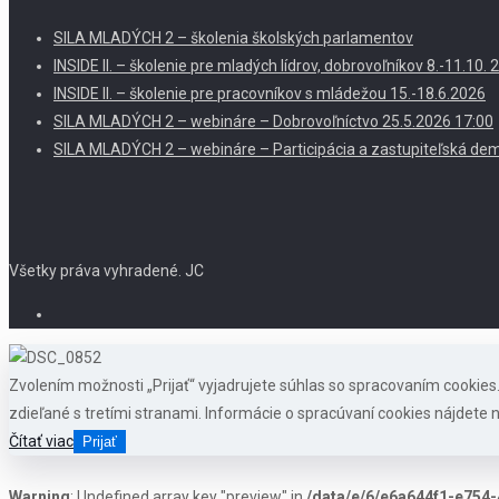
SILA MLADÝCH 2 – školenia školských parlamentov
INSIDE II. – školenie pre mladých lídrov, dobrovoľníkov 8.-11.10
INSIDE II. – školenie pre pracovníkov s mládežou 15.-18.6.2026
SILA MLADÝCH 2 – webináre – Dobrovoľníctvo 25.5.2026 17:00
SILA MLADÝCH 2 – webináre – Participácia a zastupiteľská dem
Všetky práva vyhradené. JC
Zvolením možnosti „Prijať“ vyjadrujete súhlas so spracovaním cookie
zdieľané s tretími stranami. Informácie o spracúvaní cookies nájdete n
Čítať viac
Prijať
Warning
: Undefined array key "preview" in
/data/e/6/e6a644f1-e754-