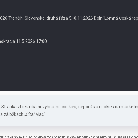
. 2026 Trenčín, Slovensko, druhá fáza 5.-8.11.2026 Dolní Lomná Česká re
okracia 11.5.2026 17:00
s. Stránka zbiera iba nevyhnutné cookies, nepoužíva cookies na marketi
a záložkách „Čítať viac“.
40c2-ab2e-047c744b36fd/rcmtn.sk/web/wp-content/plugins/arscode