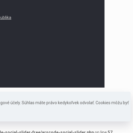
publika
ngové účely. Súhlas máte právo kedykoľvek odvolať. Cookies môžu byť
-social-slider-free/arscode-social-slider.php
on line
57