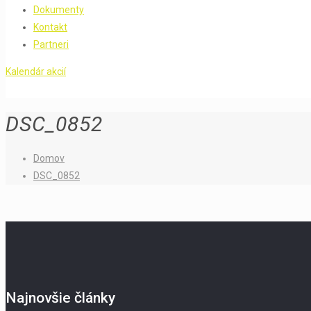
Dokumenty
Kontakt
Partneri
Kalendár akcií
DSC_0852
Domov
DSC_0852
Najnovšie články