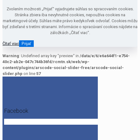
Zvolením možnosti „Prijať“ vyjadrujete súhlas so spracovaním cookies.
Stránka zbiera iba nevyhnutné cookies, nepoužíva cookies na
marketingové účely. Súhlas máte právo kedykoľvek odvolať. Cookies môžu
byť zdieľané s tretími stranami. Informácie o spracúvaní cookies nájdete na
záložkách „Čítať viac“.
Čítať viac
Prijať
Warning
: Undefined array key "preview" in
/data/e/6/e6a644f1-e754-
40c2-ab2e-047c744b36fd/rcmtn.sk/web/wp-
content/plugins/arscode-social-slider-free/arscode-social-
slider.php
on line
57
Facebook
Get the Facebook Likebox Slider Pro for WordPress