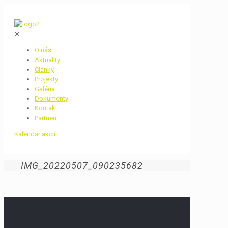
✕
O nás
Aktuality
Články
Projekty
Galéria
Dokumenty
Kontakt
Partneri
Kalendár akcií
IMG_20220507_090235682