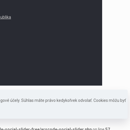
publika
ngové účely. Súhlas máte právo kedykoľvek odvolať. Cookies môžu byť
-social-slider-free/arscode-social-slider.php
on line
57