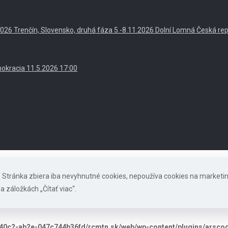
. 2026 Trenčín, Slovensko, druhá fáza 5.-8.11.2026 Dolní Lomná Česká re
okracia 11.5.2026 17:00
s. Stránka zbiera iba nevyhnutné cookies, nepoužíva cookies na marketi
a záložkách „Čítať viac“.
40c2-ab2e-047c744b36fd/rcmtn.sk/web/wp-content/plugins/arscode