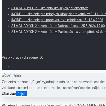
SILA MLADÝCH 2 – školenia školských parlamentov
INSIDE II. – školenie pre mladých lídrov, dobrovoľníkov 8.-11.10
INSIDE II. – školenie pre pracovníkov s mládežou 15.-18.6.2026
SILA MLADÝCH 2 – webináre – Dobrovoľníctvo 25.5.2026 17:00
SILA MLADÝCH 2 – webináre – Participácia a zastupiteľská dem
Všetky práva vyhradené. JC
Zvolením možnosti „Prijať“ vyjadrujete súhlas so spracovaním cookie
zdieľané s tretími stranami. Informácie o spracúvaní cookies nájdete n
Čítať viac
Prijať
Warning
: Undefined array key "preview" in
/data/e/6/e6a644f1-e754-