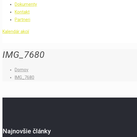
Dokumenty
Kontakt
Partneri
Kalendár akcií
IMG_7680
Domov
IMG_7680
Najnovšie články