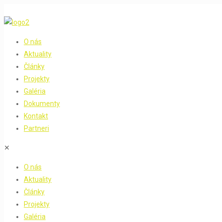
O nás
Aktuality
Články
Projekty
Galéria
Dokumenty
Kontakt
Partneri
✕
O nás
Aktuality
Články
Projekty
Galéria