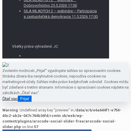
Dobrovoľníctvo 25.5.2026 17:00
SILA MLADÝCH 2 – webináre – Participácia
a zastupiteľská demokracia 11.5.2026 17:00
Všetky práva vyhradené. JC
Zvolením možnosti „Prijať“ vyjadrujete súhlas so spracovaním cookies.
Stránka zbiera iba nevyhnutné cookies, nepoužíva cookies na
marketingové účely. Súhlas máte právo kedykoľvek odvolať. Cookies môžu
byť zdieľané s tretími stranami. Informácie o spracúvaní cookies nájdete na
záložkách „Čítať viac“.
Čítať viac
Prijať
Warning
: Undefined array key "preview" in
/data/e/6/e6a644f1-e754-
40c2-ab2e-047c744b36fd/rcmtn.sk/web/wp-
content/plugins/arscode-social-slider-free/arscode-social-
slider.php
on line
57