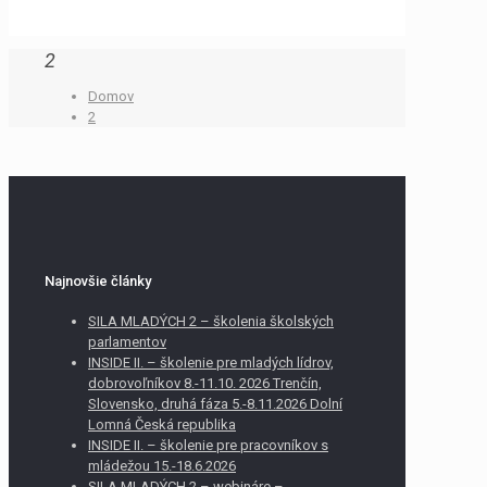
2
Domov
2
Najnovšie články
SILA MLADÝCH 2 – školenia školských
parlamentov
INSIDE II. – školenie pre mladých lídrov,
dobrovoľníkov 8.-11.10. 2026 Trenčín,
Slovensko, druhá fáza 5.-8.11.2026 Dolní
Lomná Česká republika
INSIDE II. – školenie pre pracovníkov s
mládežou 15.-18.6.2026
SILA MLADÝCH 2 – webináre –