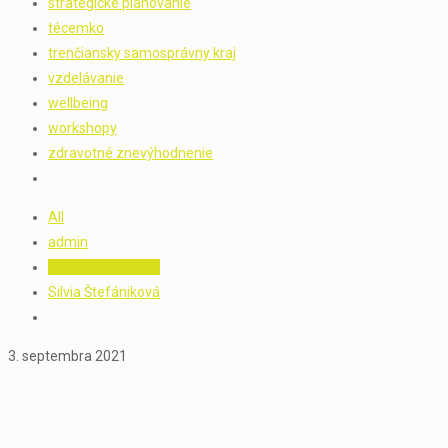
strategické plánovanie
técemko
trenčiansky samosprávny kraj
vzdelávanie
wellbeing
workshopy
zdravotné znevýhodnenie
All
admin
Silvia Štefániková
Silvia Štefániková
3. septembra 2021