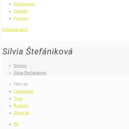
Dokumenty
Kontakt
Partneri
Kalendár akcií
Silvia Štefániková
Domov
Silvia Štefániková
Filter by
Categories
Tags
Authors
Show all
All