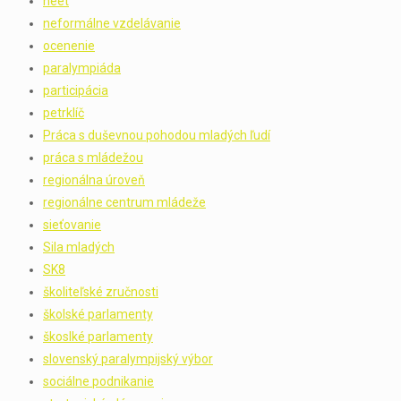
neet
neformálne vzdelávanie
ocenenie
paralympiáda
participácia
petrklíč
Práca s duševnou pohodou mladých ľudí
práca s mládežou
regionálna úroveň
regionálne centrum mládeže
sieťovanie
Sila mladých
SK8
školiteľské zručnosti
školské parlamenty
škoslké parlamenty
slovenský paralympijský výbor
sociálne podnikanie