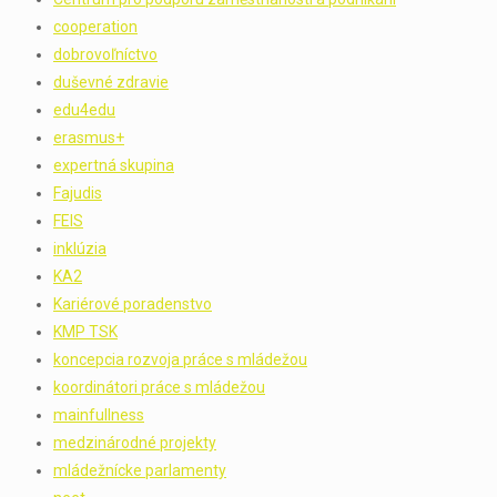
cooperation
dobrovoľníctvo
duševné zdravie
edu4edu
erasmus+
expertná skupina
Fajudis
FEIS
inklúzia
KA2
Kariérové poradenstvo
KMP TSK
koncepcia rozvoja práce s mládežou
koordinátori práce s mládežou
mainfullness
medzinárodné projekty
mládežnícke parlamenty