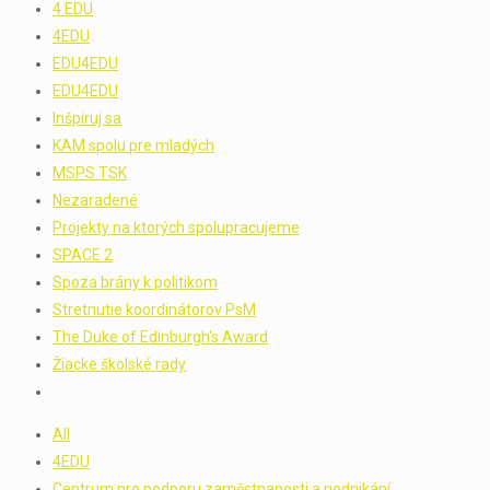
4 EDU
4EDU
EDU4EDU
EDU4EDU
Inšpiruj sa
KAM spolu pre mladých
MSPS TSK
Nezaradené
Projekty na ktorých spolupracujeme
SPACE 2
Spoza brány k politikom
Stretnutie koordinátorov PsM
The Duke of Edinburgh's Award
Žiacke školské rady
All
4EDU
Centrum pro podporu zaměstnanosti a podnikání