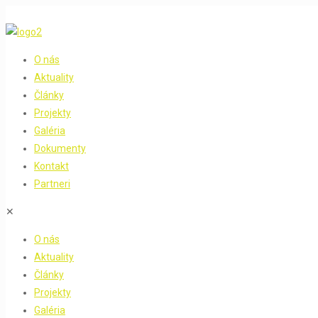
O nás
Aktuality
Články
Projekty
Galéria
Dokumenty
Kontakt
Partneri
✕
O nás
Aktuality
Články
Projekty
Galéria