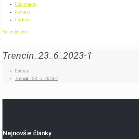
Dokumenty
Kontakt
Partneri
Kalendár akcií
Trencin_23_6_2023-1
Domov
Trencin_23_6_2023-1
Najnovšie články