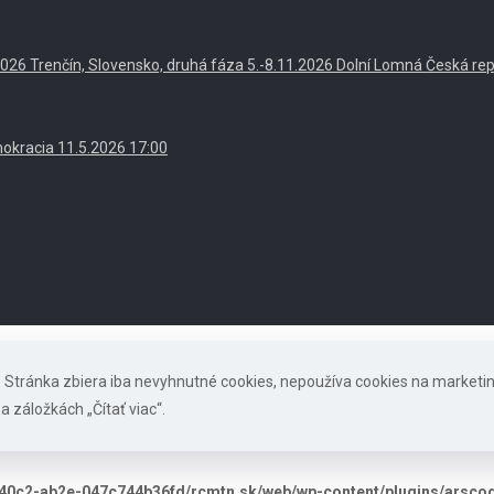
. 2026 Trenčín, Slovensko, druhá fáza 5.-8.11.2026 Dolní Lomná Česká re
okracia 11.5.2026 17:00
s. Stránka zbiera iba nevyhnutné cookies, nepoužíva cookies na marketi
a záložkách „Čítať viac“.
40c2-ab2e-047c744b36fd/rcmtn.sk/web/wp-content/plugins/arscode