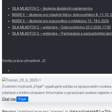
SILA MLADÝCH 2 – školenia školských parlamentov
INSIDE II. – školenie pre mladých lídrov, dobrovoľníkov 8.-11.10
INSIDE II. – školenie pre pracovníkov s mládežou 15.-18.6.2026
SILA MLADÝCH 2 – webináre – Dobrovoľníctvo 25.5.2026 17:00
SILA MLADÝCH 2 – webináre – Participácia a zastupiteľská dem
Všetky práva vyhradené. JC
Zvolením možnosti „Prijať“ vyjadrujete súhlas so spracovaním cookie
zdieľané s tretími stranami. Informácie o spracúvaní cookies nájdete n
Čítať viac
Prijať
Warning
: Undefined array key "preview" in
/data/e/6/e6a644f1-e754-