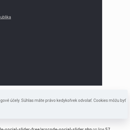
publika
ngové účely. Súhlas máte právo kedykoľvek odvolať. Cookies môžu byť
-social-slider-free/arscode-social-slider.php
on line
57