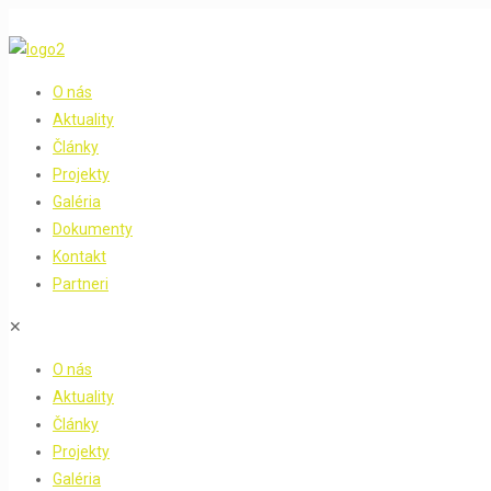
O nás
Aktuality
Články
Projekty
Galéria
Dokumenty
Kontakt
Partneri
✕
O nás
Aktuality
Články
Projekty
Galéria