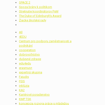
SPACE 2
Spoza brány k politikom
Stretnutie koordinátorov PsM
The Duke of Edinburgh's Award
Žiacke školské rady
All
4EDU
Centrum pro podporu zaměstnanosti a
podnikání
cooperation
dobrovoľníctvo
duševné zdravie
edu4edu
erasmus+
expertná skupina
Fajudis
FEIS
inklúzia
KA2
Kariérové poradenstvo
KMP TSK
koncepcia rozvoja práce s mládežou