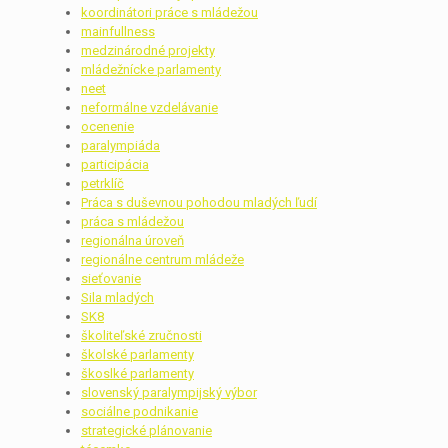
koordinátori práce s mládežou
mainfullness
medzinárodné projekty
mládežnícke parlamenty
neet
neformálne vzdelávanie
ocenenie
paralympiáda
participácia
petrklíč
Práca s duševnou pohodou mladých ľudí
práca s mládežou
regionálna úroveň
regionálne centrum mládeže
sieťovanie
Sila mladých
SK8
školiteľské zručnosti
školské parlamenty
škoslké parlamenty
slovenský paralympijský výbor
sociálne podnikanie
strategické plánovanie