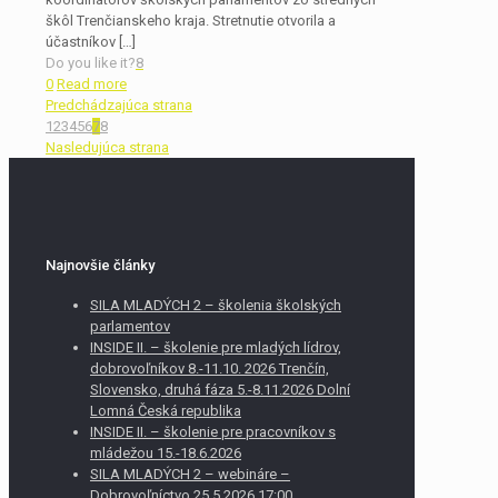
škôl Trenčianskeho kraja. Stretnutie otvorila a
účastníkov
[…]
Do you like it?
8
0
Read more
Predchádzajúca strana
1
2
3
4
5
6
7
8
Nasledujúca strana
Najnovšie články
SILA MLADÝCH 2 – školenia školských
parlamentov
INSIDE II. – školenie pre mladých lídrov,
dobrovoľníkov 8.-11.10. 2026 Trenčín,
Slovensko, druhá fáza 5.-8.11.2026 Dolní
Lomná Česká republika
INSIDE II. – školenie pre pracovníkov s
mládežou 15.-18.6.2026
SILA MLADÝCH 2 – webináre –
Dobrovoľníctvo 25.5.2026 17:00