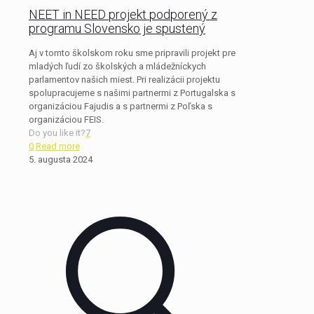
NEET in NEED projekt podporený z
programu Slovensko je spustený
Aj v tomto školskom roku sme pripravili projekt pre
mladých ľudí zo školských a mládežníckych
parlamentov našich miest. Pri realizácii projektu
spolupracujeme s našimi partnermi z Portugalska s
organizáciou Fajudis a s partnermi z Poľska s
organizáciou FEIS.
Do you like it?
7
0
Read more
5. augusta 2024