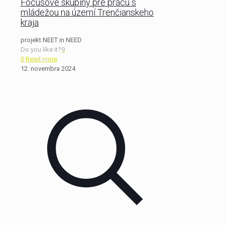
Focusové skupiny pre prácu s
mládežou na území Trenčianskeho
kraja
projekt NEET in NEED
Do you like it?
9
0
Read more
12. novembra 2024