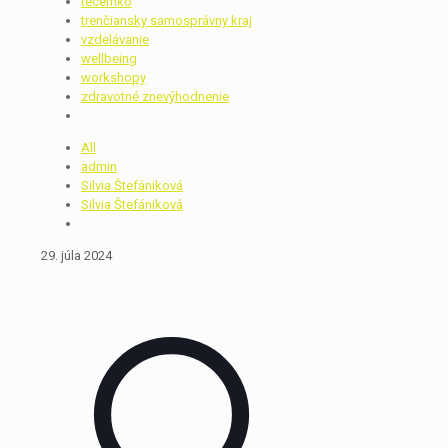
técemko
trenčiansky samosprávny kraj
vzdelávanie
wellbeing
workshopy
zdravotné znevýhodnenie
All
admin
Silvia Štefániková
Silvia Štefániková
29. júla 2024