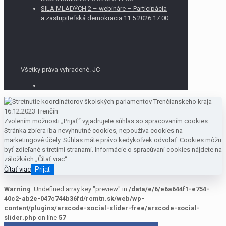
SILA MLADÝCH 2 – webináre – Participácia
a zastupiteľská demokracia 11.5.2026 17:00
Všetky práva vyhradené. JC
Zvolením možnosti „Prijať“ vyjadrujete súhlas so spracovaním cookies.
Stránka zbiera iba nevyhnutné cookies, nepoužíva cookies na
marketingové účely. Súhlas máte právo kedykoľvek odvolať. Cookies môžu
byť zdieľané s tretími stranami. Informácie o spracúvaní cookies nájdete na
záložkách „Čítať viac“.
Čítať viac
Prijať
Warning
: Undefined array key "preview" in
/data/e/6/e6a644f1-e754-
40c2-ab2e-047c744b36fd/rcmtn.sk/web/wp-
content/plugins/arscode-social-slider-free/arscode-social-
slider.php
on line
57