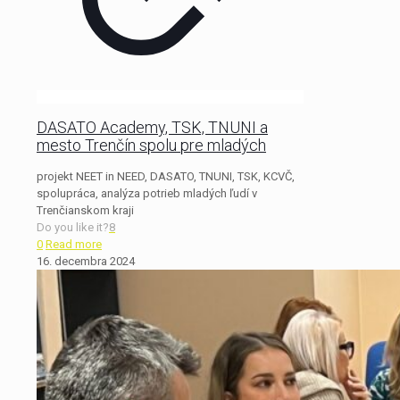
DASATO Academy, TSK, TNUNI a
mesto Trenčín spolu pre mladých
projekt NEET in NEED, DASATO, TNUNI, TSK, KCVČ,
spolupráca, analýza potrieb mladých ľudí v
Trenčianskom kraji
Do you like it?
8
0
Read more
16. decembra 2024