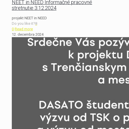
NEET in NEED Informačné pracovné
stretnutie 3.12.2024
projekt NEET in NEED
Do you like it?
8
0
Read more
12. decembra 2024