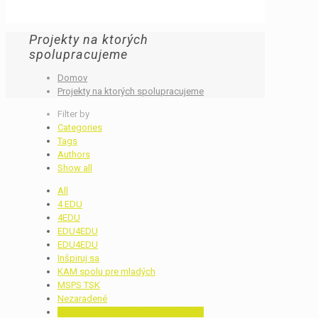
Projekty na ktorých
spolupracujeme
Domov
Projekty na ktorých spolupracujeme
Filter by
Categories
Tags
Authors
Show all
All
4 EDU
4EDU
EDU4EDU
EDU4EDU
Inšpiruj sa
KAM spolu pre mladých
MSPS TSK
Nezaradené
Projekty na ktorých spolupracujeme