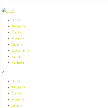
O nás
Aktuality
Články
Projekty
Galéria
Dokumenty
Kontakt
Partneri
✕
O nás
Aktuality
Články
Projekty
Galéria