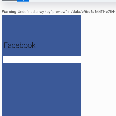
Warning
: Undefined array key "preview" in
/data/e/6/e6a644f1-e754-
Facebook
Get the Facebook Likebox Slider Pro for WordPress