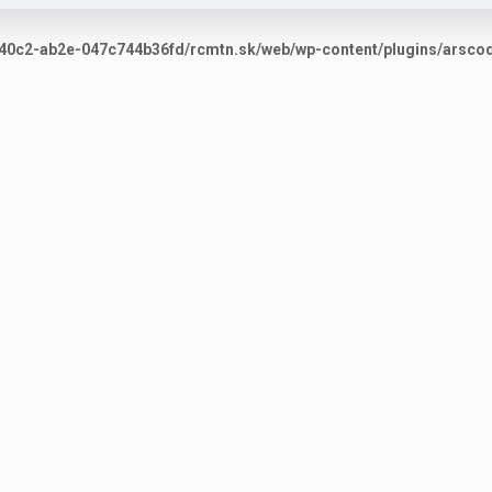
40c2-ab2e-047c744b36fd/rcmtn.sk/web/wp-content/plugins/arscode