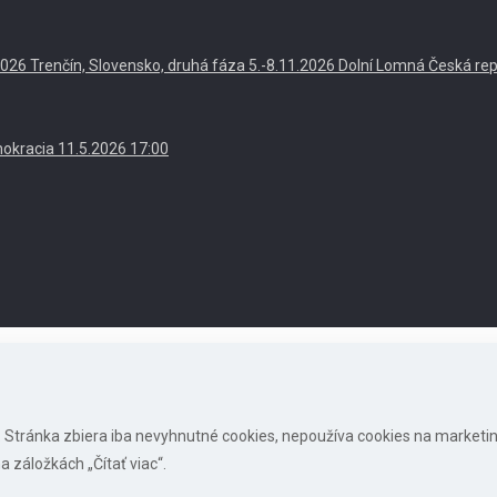
. 2026 Trenčín, Slovensko, druhá fáza 5.-8.11.2026 Dolní Lomná Česká re
okracia 11.5.2026 17:00
s. Stránka zbiera iba nevyhnutné cookies, nepoužíva cookies na marketi
a záložkách „Čítať viac“.