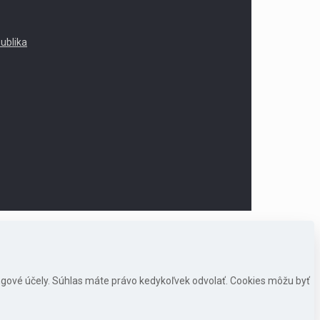
publika
ngové účely. Súhlas máte právo kedykoľvek odvolať. Cookies môžu byť