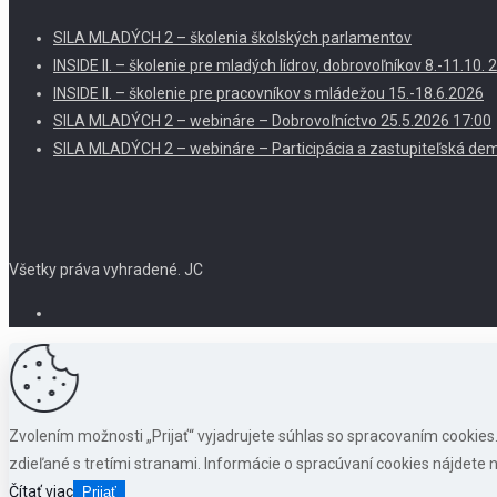
SILA MLADÝCH 2 – školenia školských parlamentov
INSIDE II. – školenie pre mladých lídrov, dobrovoľníkov 8.-11.10
INSIDE II. – školenie pre pracovníkov s mládežou 15.-18.6.2026
SILA MLADÝCH 2 – webináre – Dobrovoľníctvo 25.5.2026 17:00
SILA MLADÝCH 2 – webináre – Participácia a zastupiteľská dem
Všetky práva vyhradené. JC
Zvolením možnosti „Prijať“ vyjadrujete súhlas so spracovaním cookie
zdieľané s tretími stranami. Informácie o spracúvaní cookies nájdete n
Čítať viac
Prijať