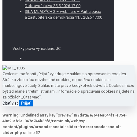
Dobrovoľníctvo 25.5.2026 17:00
SILA MLADÝCH 2 – webináre – Participácia
a zastupiteľská demokracia 11.5.2026 17:00
Všetky práva vyhradené. JC
Zvolením možnosti „Prijať“ vyjadrujete súhlas so spracovaním cookies.
Stránka zbiera iba nevyhnutné cookies, nepoužíva cookies na
marketingové účely. Súhlas máte právo kedykoľvek odvolať. Cookies môžu
byť zdieľané s tretími stranami. Informácie o spracúvaní cookies nájdete na
záložkách „Čítať viac“.
Čítať viac
Prijať
Warning
: Undefined array key "preview" in
/data/e/6/e6a644f1-e754-
40c2-ab2e-047c744b36fd/rcmtn.sk/web/wp-
content/plugins/arscode-social-slider-free/arscode-social-
slider.php
on line
57