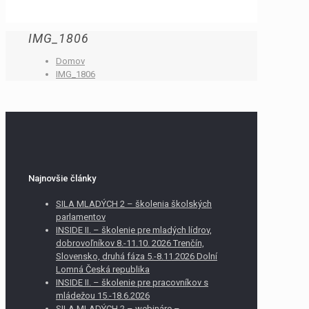
IMG_1806
Domov
IMG_1806
Najnovšie články
SILA MLADÝCH 2 – školenia školských
parlamentov
INSIDE II. – školenie pre mladých lídrov,
dobrovoľníkov 8.-11.10. 2026 Trenčín,
Slovensko, druhá fáza 5.-8.11.2026 Dolní
Lomná Česká republika
INSIDE II. – školenie pre pracovníkov s
mládežou 15.-18.6.2026
SILA MLADÝCH 2 – webináre –