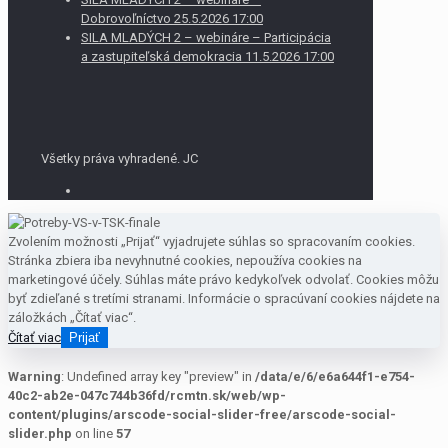
Dobrovoľníctvo 25.5.2026 17:00
SILA MLADÝCH 2 – webináre – Participácia
a zastupiteľská demokracia 11.5.2026 17:00
Všetky práva vyhradené. JC
Zvolením možnosti „Prijať“ vyjadrujete súhlas so spracovaním cookies.
Stránka zbiera iba nevyhnutné cookies, nepoužíva cookies na
marketingové účely. Súhlas máte právo kedykoľvek odvolať. Cookies môžu
byť zdieľané s tretími stranami. Informácie o spracúvaní cookies nájdete na
záložkách „Čítať viac“.
Čítať viac
Prijať
Warning
: Undefined array key "preview" in
/data/e/6/e6a644f1-e754-
40c2-ab2e-047c744b36fd/rcmtn.sk/web/wp-
content/plugins/arscode-social-slider-free/arscode-social-
slider.php
on line
57