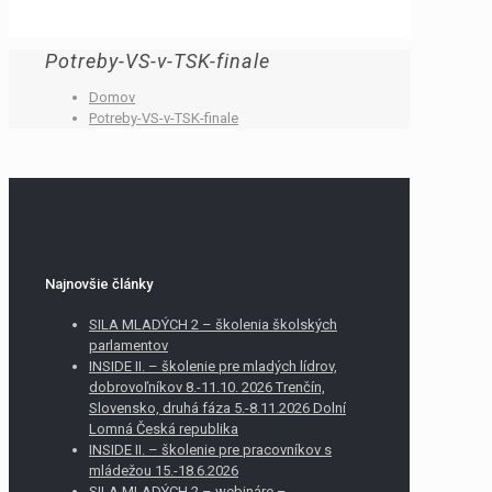
Potreby-VS-v-TSK-finale
Domov
Potreby-VS-v-TSK-finale
Najnovšie články
SILA MLADÝCH 2 – školenia školských
parlamentov
INSIDE II. – školenie pre mladých lídrov,
dobrovoľníkov 8.-11.10. 2026 Trenčín,
Slovensko, druhá fáza 5.-8.11.2026 Dolní
Lomná Česká republika
INSIDE II. – školenie pre pracovníkov s
mládežou 15.-18.6.2026
SILA MLADÝCH 2 – webináre –