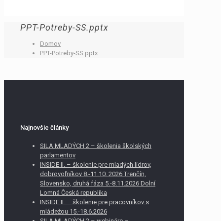
PPT-Potreby-SS.pptx
Domov
PPT-Potreby-SS.pptx
Najnovšie články
SILA MLADÝCH 2 – školenia školských
parlamentov
INSIDE II. – školenie pre mladých lídrov,
dobrovoľníkov 8.-11.10. 2026 Trenčín,
Slovensko, druhá fáza 5.-8.11.2026 Dolní
Lomná Česká republika
INSIDE II. – školenie pre pracovníkov s
mládežou 15.-18.6.2026
SILA MLADÝCH 2 – webináre –