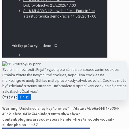
Dobrovoľníctvo 25.5.2026 17:00
SILA MLADÝCH 2 – webináre – Participácia
a zastupiteľská demokracia 11.5.2026 17:00
Všetky práva vyhradené. JC
Zvolením možnosti „Prijať“ vyjadrujete súhlas so spracovaním cookies.
Stránka zbiera iba nevyhnutné cookies, nepoužíva cookies na
marketingové účely. Súhlas máte právo kedykoľvek odvolať. Cookies môžu
byť zdieľané s tretími stranami. Informácie o spracúvaní cookies nájdete na
záložkách „Čítať viac“.
Čítať viac
Prijať
Warning
: Undefined array key "preview" in
/data/e/6/e6a644f1-e754-
40c2-ab2e-047c744b36fd/rcmtn.sk/web/wp-
content/plugins/arscode-social-slider-free/arscode-social-
slider.php
on line
57