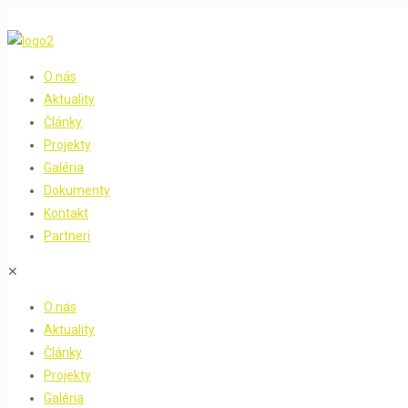
O nás
Aktuality
Články
Projekty
Galéria
Dokumenty
Kontakt
Partneri
✕
O nás
Aktuality
Články
Projekty
Galéria