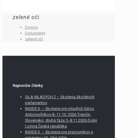
zelené oči
Domov
Dokumenty
zelené oči
Najnovšie články
SILA MLADÝCH 2 – školenia školských
parlamentov
INSIDE II. – školenie pre mladých lídrov,
dobrovoľníkov 8.-11.10. 2026 Trenčín,
Slovensko, druhá fáza 5.-8.11.2026 Dolní
Lomná Česká republika
INSIDE II. – školenie pre pracovníkov s
mládežou 15.-18.6.2026