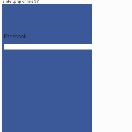
slider.php
on line
57
Facebook
Get the Facebook Likebox Slider Pro for WordPress