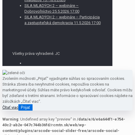
SILA MLADÝCH 2 – webináre –
Dobrovoľníctvo 25.5.2026 17:00
SILA MLADÝCH 2 – webináre – Participácia
a zastupiteľská demokracia 11.5.2026 17:00
Všetky práva vyhradené. JC
Zvolením možnosti „Prijať“ vyjadrujete súhlas so spracovaním cookies.
Stránka zbiera iba nevyhnutné cookies, nepoužíva cookies na
marketingové účely. Súhlas máte právo kedykoľvek odvolať. Cookies môžu
byť zdieľané s tretími stranami. Informácie o spracúvaní cookies nájdete na
záložkách „Čítať viac“.
Čítať viac
Prijať
Warning
: Undefined array key "preview" in
/data/e/6/e6a644f1-e754-
40c2-ab2e-047c744b36fd/rcmtn.sk/web/wp-
content/plugins/arscode-social-slider-free/arscode-social-