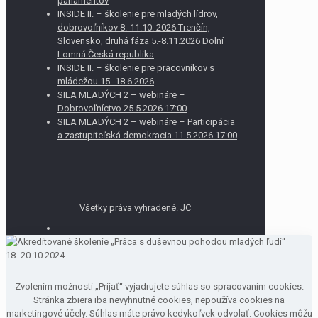
parlamentov
INSIDE II. – školenie pre mladých lídrov,
dobrovoľníkov 8.-11.10. 2026 Trenčín,
Slovensko, druhá fáza 5.-8.11.2026 Dolní
Lomná Česká republika
INSIDE II. – školenie pre pracovníkov s
mládežou 15.-18.6.2026
SILA MLADÝCH 2 – webináre –
Dobrovoľníctvo 25.5.2026 17:00
SILA MLADÝCH 2 – webináre – Participácia
a zastupiteľská demokracia 11.5.2026 17:00
Všetky práva vyhradené. JC
Zvolením možnosti „Prijať“ vyjadrujete súhlas so spracovaním cookies.
Stránka zbiera iba nevyhnutné cookies, nepoužíva cookies na
marketingové účely. Súhlas máte právo kedykoľvek odvolať. Cookies môžu