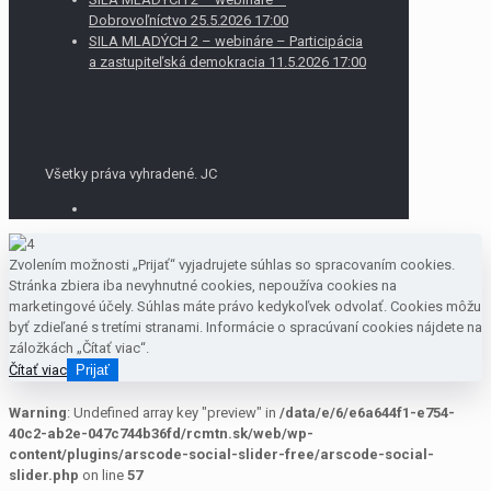
Dobrovoľníctvo 25.5.2026 17:00
SILA MLADÝCH 2 – webináre – Participácia
a zastupiteľská demokracia 11.5.2026 17:00
Všetky práva vyhradené. JC
Zvolením možnosti „Prijať“ vyjadrujete súhlas so spracovaním cookies.
Stránka zbiera iba nevyhnutné cookies, nepoužíva cookies na
marketingové účely. Súhlas máte právo kedykoľvek odvolať. Cookies môžu
byť zdieľané s tretími stranami. Informácie o spracúvaní cookies nájdete na
záložkách „Čítať viac“.
Čítať viac
Prijať
Warning
: Undefined array key "preview" in
/data/e/6/e6a644f1-e754-
40c2-ab2e-047c744b36fd/rcmtn.sk/web/wp-
content/plugins/arscode-social-slider-free/arscode-social-
slider.php
on line
57