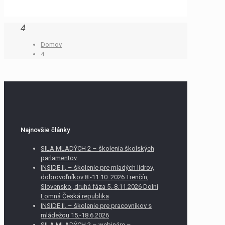
4
Domov
4
Najnovšie články
SILA MLADÝCH 2 – školenia školských
parlamentov
INSIDE II. – školenie pre mladých lídrov,
dobrovoľníkov 8.-11.10. 2026 Trenčín,
Slovensko, druhá fáza 5.-8.11.2026 Dolní
Lomná Česká republika
INSIDE II. – školenie pre pracovníkov s
mládežou 15.-18.6.2026
SILA MLADÝCH 2 – webináre –