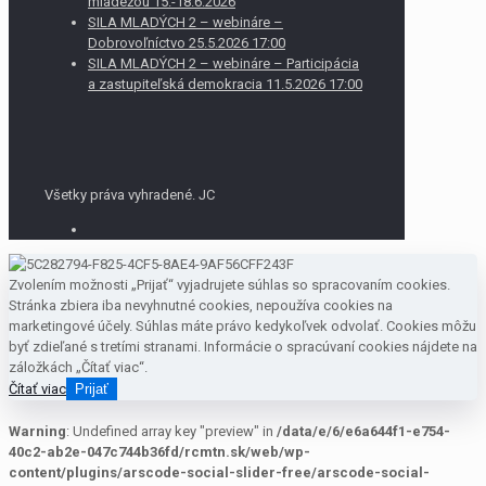
mládežou 15.-18.6.2026
SILA MLADÝCH 2 – webináre –
Dobrovoľníctvo 25.5.2026 17:00
SILA MLADÝCH 2 – webináre – Participácia
a zastupiteľská demokracia 11.5.2026 17:00
Všetky práva vyhradené. JC
Zvolením možnosti „Prijať“ vyjadrujete súhlas so spracovaním cookies.
Stránka zbiera iba nevyhnutné cookies, nepoužíva cookies na
marketingové účely. Súhlas máte právo kedykoľvek odvolať. Cookies môžu
byť zdieľané s tretími stranami. Informácie o spracúvaní cookies nájdete na
záložkách „Čítať viac“.
Čítať viac
Prijať
Warning
: Undefined array key "preview" in
/data/e/6/e6a644f1-e754-
40c2-ab2e-047c744b36fd/rcmtn.sk/web/wp-
content/plugins/arscode-social-slider-free/arscode-social-