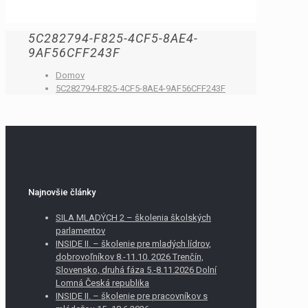
5C282794-F825-4CF5-8AE4-
9AF56CFF243F
Domov
5C282794-F825-4CF5-8AE4-9AF56CFF243F
Najnovšie články
SILA MLADÝCH 2 – školenia školských
parlamentov
INSIDE II. – školenie pre mladých lídrov,
dobrovoľníkov 8.-11.10. 2026 Trenčín,
Slovensko, druhá fáza 5.-8.11.2026 Dolní
Lomná Česká republika
INSIDE II. – školenie pre pracovníkov s