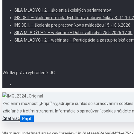
SILA MLADÝCH 2 – školenia školských parlamentov
INSIDE II. – školenie pre mladých lídrov, dobrovoľníkov 8.-11.10
INSIDE II. – školenie pre pracovníkov s mládežou 15.-18.6.2026
SILA MLADÝCH 2 – webináre – Dobrovoľníctvo 25.5.2026 17:00
SILA MLADÝCH 2 – webináre – Participácia a zastupiteľská dem
Všetky práva vyhradené. JC
Zvolením možnosti „Prijať“ vyjadrujete súhlas so spracovaním cookie
zdieľané s tretími stranami. Informácie o spracúvaní cookies nájdete n
Čítať viac
Prijať
Warning
: Undefined array key "preview" in
/data/e/6/e6a644f1-e754-