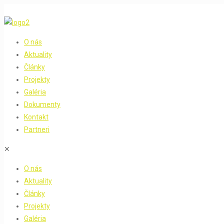
O nás
Aktuality
Články
Projekty
Galéria
Dokumenty
Kontakt
Partneri
✕
O nás
Aktuality
Články
Projekty
Galéria