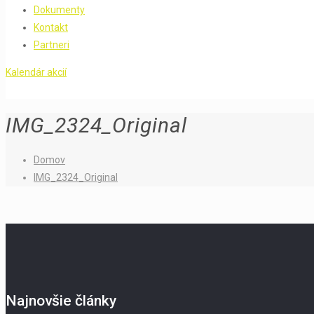
Dokumenty
Kontakt
Partneri
Kalendár akcií
IMG_2324_Original
Domov
IMG_2324_Original
Najnovšie články