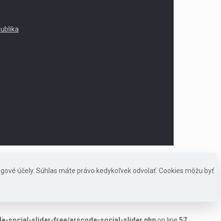
publika
ngové účely. Súhlas máte právo kedykoľvek odvolať. Cookies môžu byť
-social-slider-free/arscode-social-slider.php
on line
57