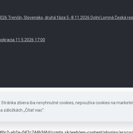
. 2026 Trenčín, Slovensko, druhá fáza 5.-8.11.2026 Dolní Lomná Česká re
okracia 11.5.2026 17:00
s. Stránka zbiera iba nevyhnutné cookies, nepoužíva cookies na marketi
a záložkách „Čítať viac“.
40c2-ab2e-047c744b36fd/rcmtn.sk/web/wp-content/plugins/arscode