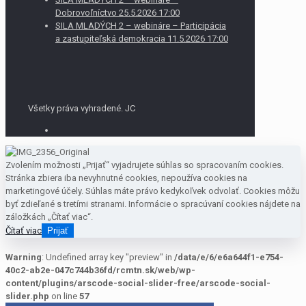
Dobrovoľníctvo 25.5.2026 17:00
SILA MLADÝCH 2 – webináre – Participácia
a zastupiteľská demokracia 11.5.2026 17:00
Všetky práva vyhradené. JC
Zvolením možnosti „Prijať“ vyjadrujete súhlas so spracovaním cookies.
Stránka zbiera iba nevyhnutné cookies, nepoužíva cookies na
marketingové účely. Súhlas máte právo kedykoľvek odvolať. Cookies môžu
byť zdieľané s tretími stranami. Informácie o spracúvaní cookies nájdete na
záložkách „Čítať viac“.
Čítať viac
Prijať
Warning
: Undefined array key "preview" in
/data/e/6/e6a644f1-e754-
40c2-ab2e-047c744b36fd/rcmtn.sk/web/wp-
content/plugins/arscode-social-slider-free/arscode-social-
slider.php
on line
57