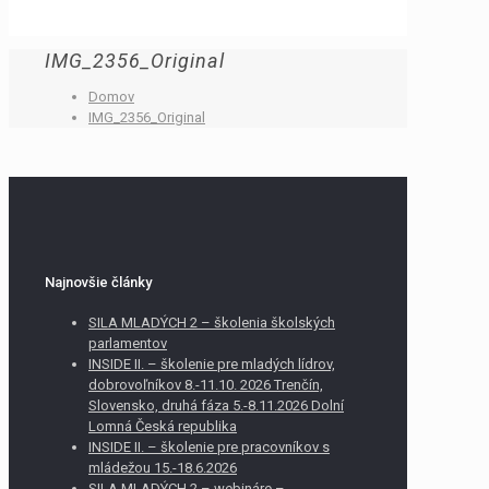
IMG_2356_Original
Domov
IMG_2356_Original
Najnovšie články
SILA MLADÝCH 2 – školenia školských
parlamentov
INSIDE II. – školenie pre mladých lídrov,
dobrovoľníkov 8.-11.10. 2026 Trenčín,
Slovensko, druhá fáza 5.-8.11.2026 Dolní
Lomná Česká republika
INSIDE II. – školenie pre pracovníkov s
mládežou 15.-18.6.2026
SILA MLADÝCH 2 – webináre –