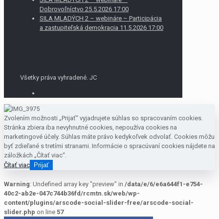
Dobrovoľníctvo 25.5.2026 17:00
SILA MLADÝCH 2 – webináre – Participácia
a zastupiteľská demokracia 11.5.2026 17:00
Všetky práva vyhradené. JC
Zvolením možnosti „Prijať“ vyjadrujete súhlas so spracovaním cookies.
Stránka zbiera iba nevyhnutné cookies, nepoužíva cookies na
marketingové účely. Súhlas máte právo kedykoľvek odvolať. Cookies môžu
byť zdieľané s tretími stranami. Informácie o spracúvaní cookies nájdete na
záložkách „Čítať viac“.
Čítať viac
Prijať
Warning
: Undefined array key "preview" in
/data/e/6/e6a644f1-e754-
40c2-ab2e-047c744b36fd/rcmtn.sk/web/wp-
content/plugins/arscode-social-slider-free/arscode-social-
slider.php
on line
57