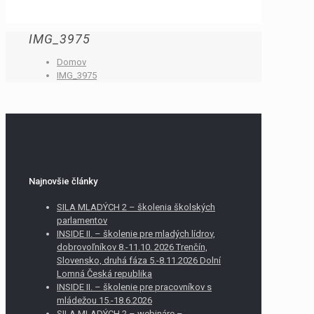
IMG_3975
Domov
IMG_3975
Najnovšie články
SILA MLADÝCH 2 – školenia školských
parlamentov
INSIDE II. – školenie pre mladých lídrov,
dobrovoľníkov 8.-11.10. 2026 Trenčín,
Slovensko, druhá fáza 5.-8.11.2026 Dolní
Lomná Česká republika
INSIDE II. – školenie pre pracovníkov s
mládežou 15.-18.6.2026
SILA MLADÝCH 2 – webináre –