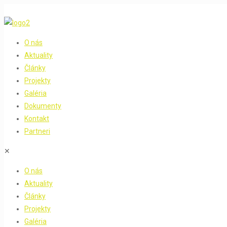
O nás
Aktuality
Články
Projekty
Galéria
Dokumenty
Kontakt
Partneri
✕
O nás
Aktuality
Články
Projekty
Galéria