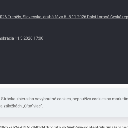
. 2026 Trenčín, Slovensko, druhá fáza 5.-8.11.2026 Dolní Lomná Česká re
okracia 11.5.2026 17:00
s. Stránka zbiera iba nevyhnutné cookies, nepoužíva cookies na marketi
a záložkách „Čítať viac“.
40c2-ab2e-047c744b36fd/rcmtn.sk/web/wp-content/plugins/arscode