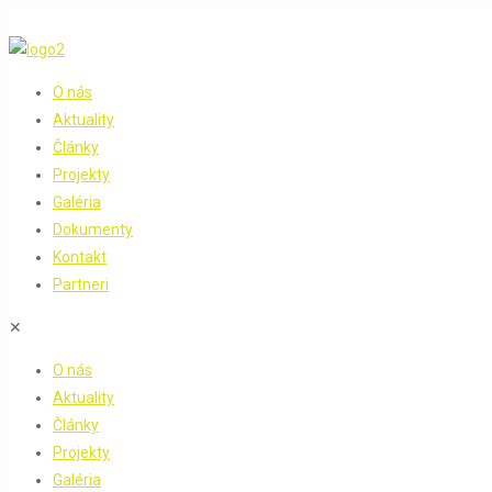
O nás
Aktuality
Články
Projekty
Galéria
Dokumenty
Kontakt
Partneri
✕
O nás
Aktuality
Články
Projekty
Galéria