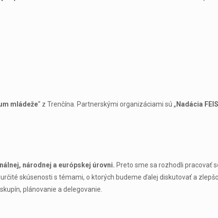
rum mládeže
“ z Trenčína. Partnerskými organizáciami sú „
Nadácia FEI
nálnej, národnej a európskej úrovni.
Preto sme sa rozhodli pracovať so
ú určité skúsenosti s témami, o ktorých budeme ďalej diskutovať a zlepš
 skupín, plánovanie a delegovanie.