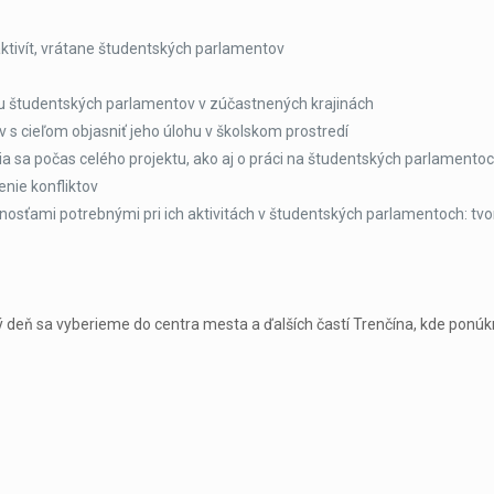
ktivít, vrátane študentských parlamentov
cu študentských parlamentov v zúčastnených krajinách
s cieľom objasniť jeho úlohu v školskom prostredí
a sa počas celého projektu, ako aj o práci na študentských parlamentoc
enie konfliktov
osťami potrebnými pri ich aktivitách v študentských parlamentoch: tvo
oľný deň sa vyberieme do centra mesta a ďalších častí Trenčína, kde po