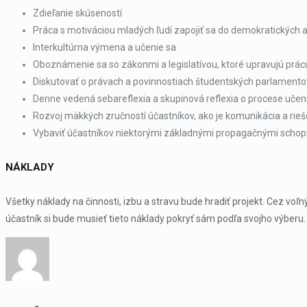
Zdieľanie skúseností
Práca s motiváciou mladých ľudí zapojiť sa do demokratických a
Interkultúrna výmena a učenie sa
Oboznámenie sa so zákonmi a legislatívou, ktoré upravujú prá
Diskutovať o právach a povinnostiach študentských parlamentov 
Denne vedená sebareflexia a skupinová reflexia o procese učeni
Rozvoj mäkkých zručností účastníkov, ako je komunikácia a rieš
Vybaviť účastníkov niektorými základnými propagačnými schopn
NÁKLADY
Všetky náklady na činnosti, izbu a stravu bude hradiť projekt. Cez v
účastník si bude musieť tieto náklady pokryť sám podľa svojho výberu.