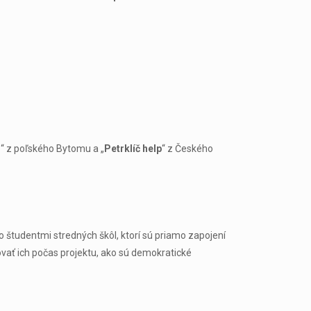
S
“ z poľského Bytomu a „
Petrklíč help
“ z Českého
 študentmi stredných škôl, ktorí sú priamo zapojení
ovať ich počas projektu, ako sú demokratické