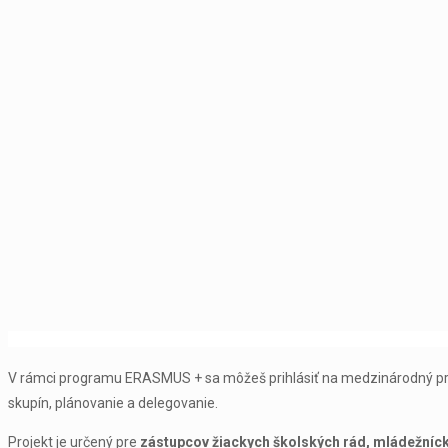
V rámci programu ERASMUS + sa môžeš prihlásiť na medzinárodný projek
skupín, plánovanie a delegovanie.
Projekt je určený pre
zástupcov žiackych školských rád, mládežníc