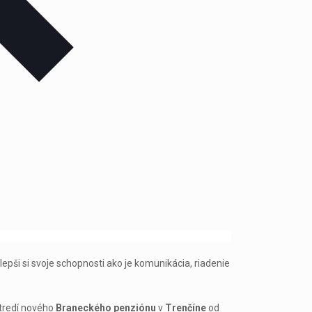
pši si svoje schopnosti ako je komunikácia, riadenie
stredí nového
Braneckého penziónu
v
Trenčíne
od