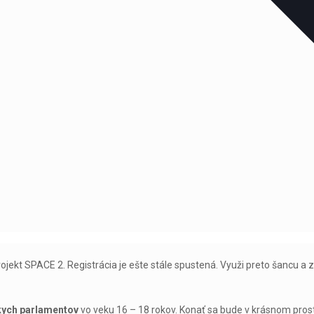
t SPACE 2. Registrácia je ešte stále spustená. Využi preto šancu a zle
kych parlamentov
vo veku 16 – 18 rokov. Konať sa bude v krásnom pro