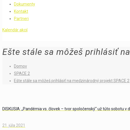
Dokumenty
Kontakt
Partneri
Kalendár akcií
Ešte stále sa môžeš prihlásiť 
Domov
SPACE 2
Ešte stále sa môžeš prihlásiť na medzinárodný projekt SPACE 2
DISKUSIA: „Pandémia vs. človek – tvor spoločenský“ už túto sobotu v
21. júla 2021