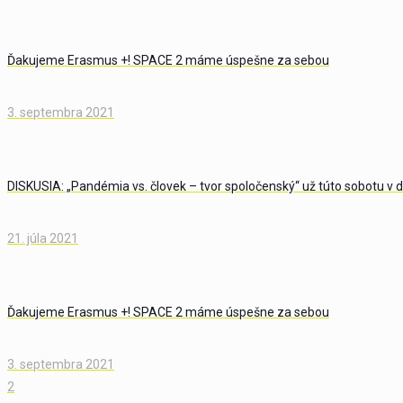
Ďakujeme Erasmus +! SPACE 2 máme úspešne za sebou
3. septembra 2021
DISKUSIA: „Pandémia vs. človek – tvor spoločenský“ už túto sobotu v
21. júla 2021
Ďakujeme Erasmus +! SPACE 2 máme úspešne za sebou
3. septembra 2021
2