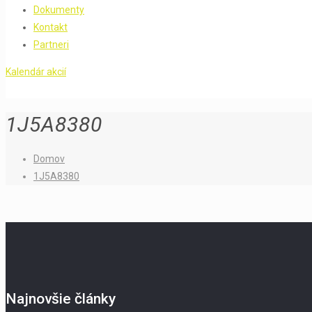
Dokumenty
Kontakt
Partneri
Kalendár akcií
1J5A8380
Domov
1J5A8380
Najnovšie články