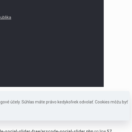
publika
ngové účely. Súhlas máte právo kedykoľvek odvolať. Cookies môžu byť
-social-slider-free/arscode-social-slider.php
on line
57