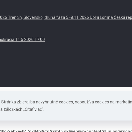
. 2026 Trenčín, Slovensko, druhá fáza 5.-8.11.2026 Dolní Lomná Česká re
okracia 11.5.2026 17:00
s. Stránka zbiera iba nevyhnutné cookies, nepoužíva cookies na marketi
a záložkách „Čítať viac“.
40c2-ab2e-047c744b36fd/rcmtn.sk/web/wp-content/plugins/arscode