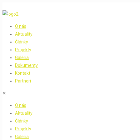
O nás
Aktuality
Články
Projekty
Galéria
Dokumenty
Kontakt
Partneri
✕
O nás
Aktuality
Články
Projekty
Galéria