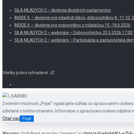
SILA MLADÝCH 2 – školenia školských parlamentov
INSIDE II. – školenie pre mladých lídrov, dobrovoľníkov 8.-11.10
INSIDE II. – školenie pre pracovníkov s mládežou 15.-18.6.2026
SILA MLADÝCH 2 – webináre – Dobrovoľníctvo 25.5.2026 17:00
SILA MLADÝCH 2 – webináre – Participácia a zastupiteľská dem
Všetky práva vyhradené. JC
Zvolením možnosti „Prijať“ vyjadrujete súhlas so spracovaním cookie
zdieľané s tretími stranami. Informácie o spracúvaní cookies nájdete n
Čítať viac
Prijať
Warning
: Undefined array key "preview" in
/data/e/6/e6a644f1-e754-