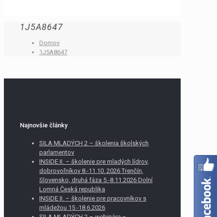
1J5A8647
Domov
1J5A8647
Najnovšie články
SILA MLADÝCH 2 – školenia školských
parlamentov
INSIDE II. – školenie pre mladých lídrov,
dobrovoľníkov 8.-11.10. 2026 Trenčín,
Slovensko, druhá fáza 5.-8.11.2026 Dolní
Lomná Česká republika
INSIDE II. – školenie pre pracovníkov s
mládežou 15.-18.6.2026
SILA MLADÝCH 2 – webináre –