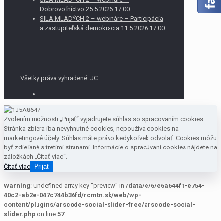
Dobrovoľníctvo 25.5.2026 17:00
SILA MLADÝCH 2 – webináre – Participácia
a zastupiteľská demokracia 11.5.2026 17:00
Všetky práva vyhradené. JC
Zvolením možnosti „Prijať“ vyjadrujete súhlas so spracovaním cookies.
Stránka zbiera iba nevyhnutné cookies, nepoužíva cookies na
marketingové účely. Súhlas máte právo kedykoľvek odvolať. Cookies môžu
byť zdieľané s tretími stranami. Informácie o spracúvaní cookies nájdete na
záložkách „Čítať viac“.
Čítať viac
Prijať
Warning
: Undefined array key "preview" in
/data/e/6/e6a644f1-e754-
40c2-ab2e-047c744b36fd/rcmtn.sk/web/wp-
content/plugins/arscode-social-slider-free/arscode-social-
slider.php
on line
57