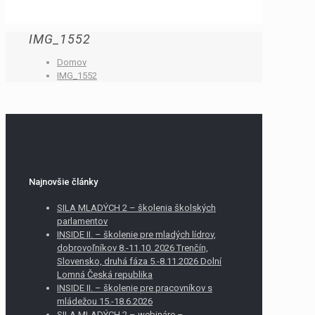
IMG_1552
Domov
IMG_1552
Najnovšie články
SILA MLADÝCH 2 – školenia školských
parlamentov
INSIDE II. – školenie pre mladých lídrov,
dobrovoľníkov 8.-11.10. 2026 Trenčín,
Slovensko, druhá fáza 5.-8.11.2026 Dolní
Lomná Česká republika
INSIDE II. – školenie pre pracovníkov s
mládežou 15.-18.6.2026
SILA MLADÝCH 2 – webináre –