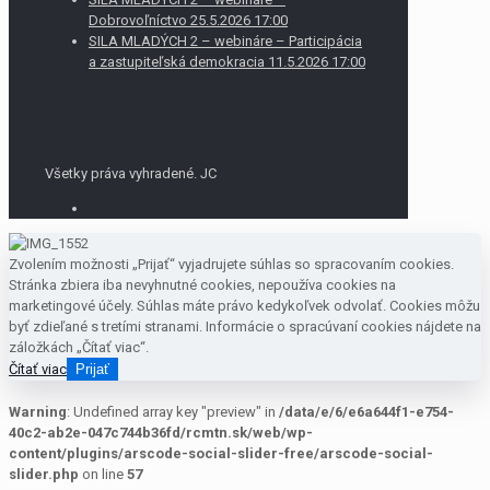
Dobrovoľníctvo 25.5.2026 17:00
SILA MLADÝCH 2 – webináre – Participácia
a zastupiteľská demokracia 11.5.2026 17:00
Všetky práva vyhradené. JC
Zvolením možnosti „Prijať“ vyjadrujete súhlas so spracovaním cookies.
Stránka zbiera iba nevyhnutné cookies, nepoužíva cookies na
marketingové účely. Súhlas máte právo kedykoľvek odvolať. Cookies môžu
byť zdieľané s tretími stranami. Informácie o spracúvaní cookies nájdete na
záložkách „Čítať viac“.
Čítať viac
Prijať
Warning
: Undefined array key "preview" in
/data/e/6/e6a644f1-e754-
40c2-ab2e-047c744b36fd/rcmtn.sk/web/wp-
content/plugins/arscode-social-slider-free/arscode-social-
slider.php
on line
57