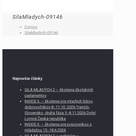
SilaMladych-09146
Domov
SilaMladych-09146
Najnovšie články
SILA MLADÝCH 2 – školenia školských
parlamentov
INSIDE II. – školenie pre mladých lídrov,
dobrovoľníkov 8.-11.10. 2026 Trenčín,
Slovensko, druhá fáza 5.-8.11.2026 Dolní
Lomná Česká republika
INSIDE II. – školenie pre pracovníkov s
mládežou 15.-18.6.2026
SILA MLADÝCH 2 – webináre –