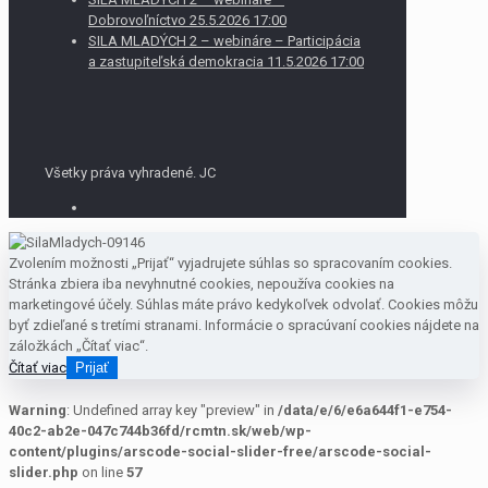
Dobrovoľníctvo 25.5.2026 17:00
SILA MLADÝCH 2 – webináre – Participácia
a zastupiteľská demokracia 11.5.2026 17:00
Všetky práva vyhradené. JC
Zvolením možnosti „Prijať“ vyjadrujete súhlas so spracovaním cookies.
Stránka zbiera iba nevyhnutné cookies, nepoužíva cookies na
marketingové účely. Súhlas máte právo kedykoľvek odvolať. Cookies môžu
byť zdieľané s tretími stranami. Informácie o spracúvaní cookies nájdete na
záložkách „Čítať viac“.
Čítať viac
Prijať
Warning
: Undefined array key "preview" in
/data/e/6/e6a644f1-e754-
40c2-ab2e-047c744b36fd/rcmtn.sk/web/wp-
content/plugins/arscode-social-slider-free/arscode-social-
slider.php
on line
57