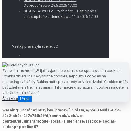
Dobrovoľníctvo 25.5.2026 17:00
SILA MLADÝCH 2 – webináre – Participácia
a zastupiteľská demokracia 11.5.2026 17:00
Všetky práva vyhradené. JC
Zvolením možnosti „Prijať“ vyjadrujete súhlas so spracovaním cookies.
Stránka zbiera iba nevyhnutné cookies, nepoužíva cookies na
marketingové účely. Súhlas máte právo kedykoľvek odvolať. Cookies môžu
byť zdieľané s tretími stranami. Informácie o spracúvaní cookies nájdete na
záložkách „Čítať viac“.
Čítať viac
Prijať
Warning
: Undefined array key "preview" in
/data/e/6/e6a644f1-e754-
40c2-ab2e-047c744b36fd/rcmtn.sk/web/wp-
content/plugins/arscode-social-slider-free/arscode-social-
slider.php
on line
57