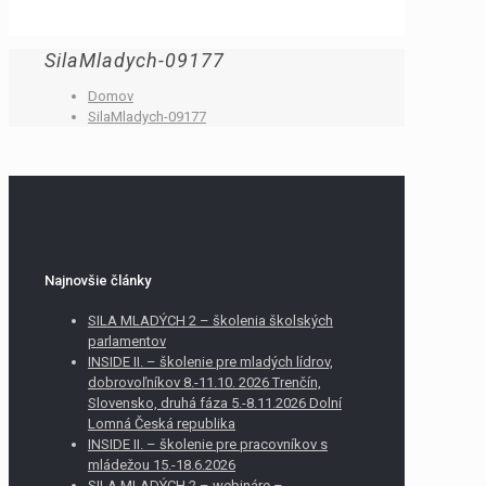
SilaMladych-09177
Domov
SilaMladych-09177
Najnovšie články
SILA MLADÝCH 2 – školenia školských
parlamentov
INSIDE II. – školenie pre mladých lídrov,
dobrovoľníkov 8.-11.10. 2026 Trenčín,
Slovensko, druhá fáza 5.-8.11.2026 Dolní
Lomná Česká republika
INSIDE II. – školenie pre pracovníkov s
mládežou 15.-18.6.2026
SILA MLADÝCH 2 – webináre –