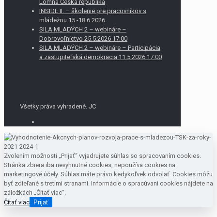
Lomná Česká republika
INSIDE II. – školenie pre pracovníkov s
mládežou 15.-18.6.2026
SILA MLADÝCH 2 – webináre –
Dobrovoľníctvo 25.5.2026 17:00
SILA MLADÝCH 2 – webináre – Participácia
a zastupiteľská demokracia 11.5.2026 17:00
Všetky práva vyhradené. JC
Zvolením možnosti „Prijať“ vyjadrujete súhlas so spracovaním cookies.
Stránka zbiera iba nevyhnutné cookies, nepoužíva cookies na
marketingové účely. Súhlas máte právo kedykoľvek odvolať. Cookies môžu
byť zdieľané s tretími stranami. Informácie o spracúvaní cookies nájdete na
záložkách „Čítať viac“.
Čítať viac
Prijať