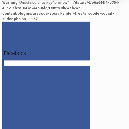
Warning
: Undefined array key "preview" in
/data/e/6/e6a644f1-e754-
40c2-ab2e-047c744b36fd/rcmtn.sk/web/wp-
content/plugins/arscode-social-slider-free/arscode-social-
slider.php
on line
57
Facebook
Get the Facebook Likebox Slider Pro for WordPress