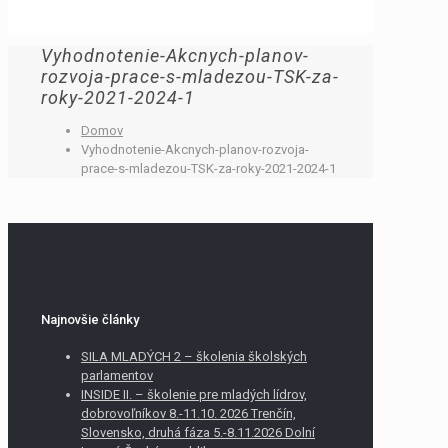
Vyhodnotenie-Akcnych-planov-
rozvoja-prace-s-mladezou-TSK-za-
roky-2021-2024-1
Domov
Vyhodnotenie-Akcnych-planov-rozvoja-
prace-s-mladezou-TSK-za-roky-2021-2024-1
Najnovšie články
SILA MLADÝCH 2 – školenia školských
parlamentov
INSIDE II. – školenie pre mladých lídrov,
dobrovoľníkov 8.-11.10. 2026 Trenčín,
Slovensko, druhá fáza 5.-8.11.2026 Dolní