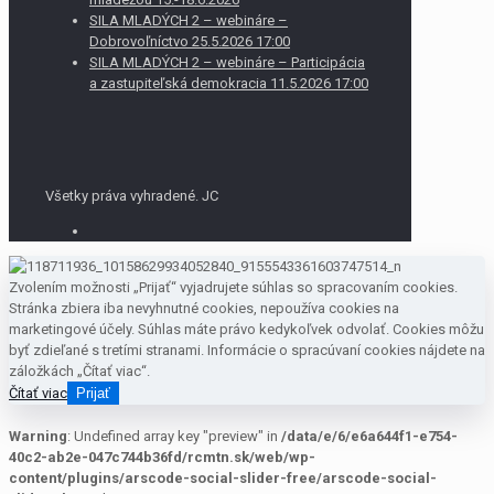
SILA MLADÝCH 2 – webináre –
Dobrovoľníctvo 25.5.2026 17:00
SILA MLADÝCH 2 – webináre – Participácia
a zastupiteľská demokracia 11.5.2026 17:00
Všetky práva vyhradené. JC
Zvolením možnosti „Prijať“ vyjadrujete súhlas so spracovaním cookies.
Stránka zbiera iba nevyhnutné cookies, nepoužíva cookies na
marketingové účely. Súhlas máte právo kedykoľvek odvolať. Cookies môžu
byť zdieľané s tretími stranami. Informácie o spracúvaní cookies nájdete na
záložkách „Čítať viac“.
Čítať viac
Prijať
Warning
: Undefined array key "preview" in
/data/e/6/e6a644f1-e754-
40c2-ab2e-047c744b36fd/rcmtn.sk/web/wp-
content/plugins/arscode-social-slider-free/arscode-social-