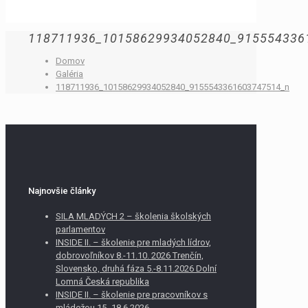
118711936_10158629934052840_915554336
Domov
Galéria
118711936_10158629934052840_9155543361603747514_n
Najnovšie články
SILA MLADÝCH 2 – školenia školských
parlamentov
INSIDE II. – školenie pre mladých lídrov,
dobrovoľníkov 8.-11.10. 2026 Trenčín,
Slovensko, druhá fáza 5.-8.11.2026 Dolní
Lomná Česká republika
INSIDE II. – školenie pre pracovníkov s
mládežou 15.-18.6.2026