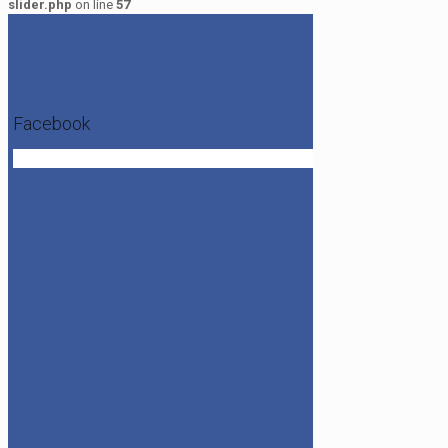
slider.php
on line
57
Facebook
Get the Facebook Likebox Slider Pro for WordPress