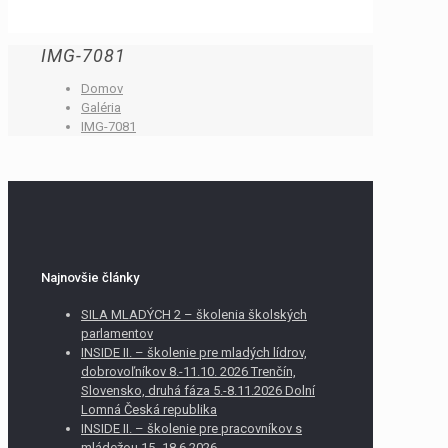
IMG-7081
Domov
Galéria
IMG-7081
Najnovšie články
SILA MLADÝCH 2 – školenia školských
parlamentov
INSIDE II. – školenie pre mladých lídrov,
dobrovoľníkov 8.-11.10. 2026 Trenčín,
Slovensko, druhá fáza 5.-8.11.2026 Dolní
Lomná Česká republika
INSIDE II. – školenie pre pracovníkov s
mládežou 15.-18.6.2026