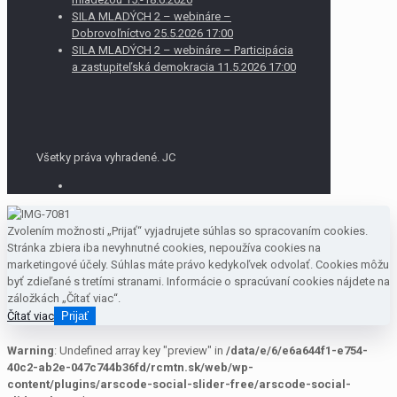
SILA MLADÝCH 2 – webináre –
Dobrovoľníctvo 25.5.2026 17:00
SILA MLADÝCH 2 – webináre – Participácia
a zastupiteľská demokracia 11.5.2026 17:00
Všetky práva vyhradené. JC
Zvolením možnosti „Prijať“ vyjadrujete súhlas so spracovaním cookies.
Stránka zbiera iba nevyhnutné cookies, nepoužíva cookies na
marketingové účely. Súhlas máte právo kedykoľvek odvolať. Cookies môžu
byť zdieľané s tretími stranami. Informácie o spracúvaní cookies nájdete na
záložkách „Čítať viac“.
Čítať viac
Prijať
Warning
: Undefined array key "preview" in
/data/e/6/e6a644f1-e754-
40c2-ab2e-047c744b36fd/rcmtn.sk/web/wp-
content/plugins/arscode-social-slider-free/arscode-social-