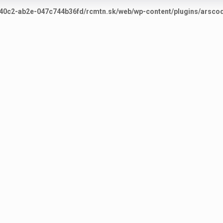
40c2-ab2e-047c744b36fd/rcmtn.sk/web/wp-content/plugins/arscode