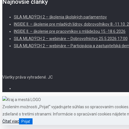
Najnovšie články
SILA MLADÝCH 2 – školenia školských parlamentov
INSIDE II. – školenie pre mladých lídrov, dobrovoľníkov 8.-11.10
INSIDE II. – školenie pre pracovníkov s mládežou 15.-18.6.2026
SILA MLADÝCH 2 – webináre – Dobrovoľníctvo 25.5.2026 17:00
SILA MLADÝCH 2 – webináre – Participácia a zastupiteľská dem
Všetky práva vyhradené. JC
Zvolením možnosti „Prijať“ vyjadrujete súhlas so spracovaním cookie
zdieľané s tretími stranami. Informácie o spracúvaní cookies nájdete n
Čítať viac
Prijať