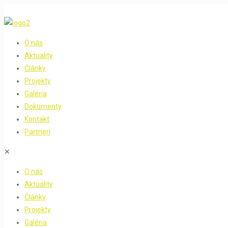
O nás
Aktuality
Články
Projekty
Galéria
Dokumenty
Kontakt
Partneri
✕
O nás
Aktuality
Články
Projekty
Galéria