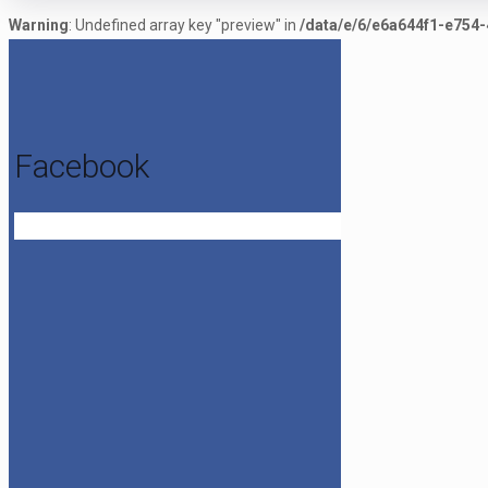
Warning
: Undefined array key "preview" in
/data/e/6/e6a644f1-e754-
Facebook
Get the Facebook Likebox Slider Pro for WordPress