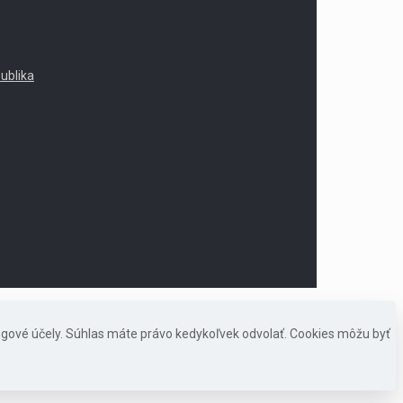
publika
ngové účely. Súhlas máte právo kedykoľvek odvolať. Cookies môžu byť