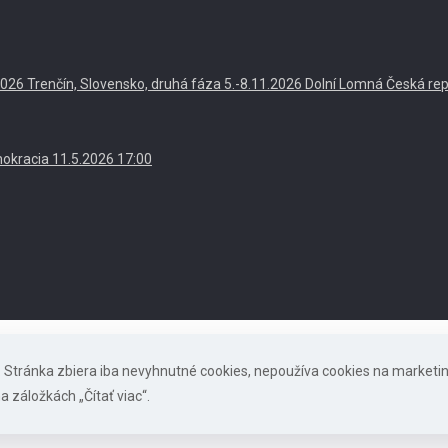
. 2026 Trenčín, Slovensko, druhá fáza 5.-8.11.2026 Dolní Lomná Česká re
okracia 11.5.2026 17:00
s. Stránka zbiera iba nevyhnutné cookies, nepoužíva cookies na marketi
a záložkách „Čítať viac“.