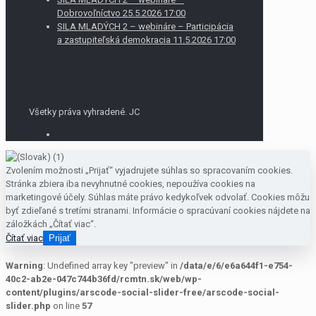
Dobrovoľníctvo 25.5.2026 17:00
SILA MLADÝCH 2 – webináre – Participácia
a zastupiteľská demokracia 11.5.2026 17:00
Všetky práva vyhradené. JC
Zvolením možnosti „Prijať“ vyjadrujete súhlas so spracovaním cookies.
Stránka zbiera iba nevyhnutné cookies, nepoužíva cookies na
marketingové účely. Súhlas máte právo kedykoľvek odvolať. Cookies môžu
byť zdieľané s tretími stranami. Informácie o spracúvaní cookies nájdete na
záložkách „Čítať viac“.
Čítať viac
Prijať
Warning
: Undefined array key "preview" in
/data/e/6/e6a644f1-e754-
40c2-ab2e-047c744b36fd/rcmtn.sk/web/wp-
content/plugins/arscode-social-slider-free/arscode-social-
slider.php
on line
57