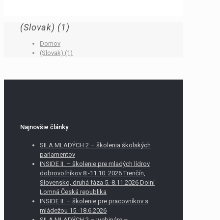
(Slovak) (1)
Domov
(Slovak) (1)
Najnovšie články
SILA MLADÝCH 2 – školenia školských
parlamentov
INSIDE II. – školenie pre mladých lídrov,
dobrovoľníkov 8.-11.10. 2026 Trenčín,
Slovensko, druhá fáza 5.-8.11.2026 Dolní
Lomná Česká republika
INSIDE II. – školenie pre pracovníkov s
mládežou 15.-18.6.2026
SILA MLADÝCH 2 – webináre –