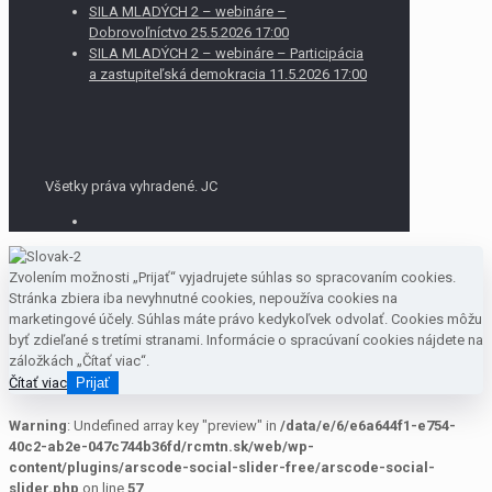
SILA MLADÝCH 2 – webináre –
Dobrovoľníctvo 25.5.2026 17:00
SILA MLADÝCH 2 – webináre – Participácia
a zastupiteľská demokracia 11.5.2026 17:00
Všetky práva vyhradené. JC
Zvolením možnosti „Prijať“ vyjadrujete súhlas so spracovaním cookies.
Stránka zbiera iba nevyhnutné cookies, nepoužíva cookies na
marketingové účely. Súhlas máte právo kedykoľvek odvolať. Cookies môžu
byť zdieľané s tretími stranami. Informácie o spracúvaní cookies nájdete na
záložkách „Čítať viac“.
Čítať viac
Prijať
Warning
: Undefined array key "preview" in
/data/e/6/e6a644f1-e754-
40c2-ab2e-047c744b36fd/rcmtn.sk/web/wp-
content/plugins/arscode-social-slider-free/arscode-social-
slider.php
on line
57