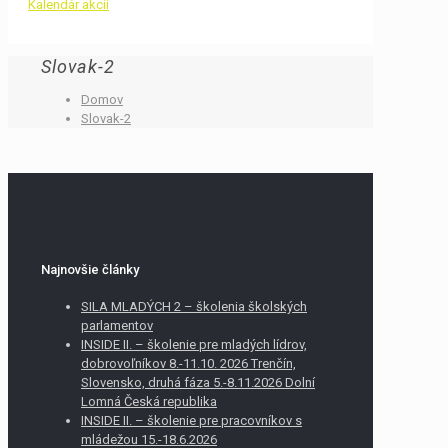
Kalendár akcií
Slovak-2
Domov
Slovak-2
Najnovšie články
SILA MLADÝCH 2 – školenia školských
parlamentov
INSIDE II. – školenie pre mladých lídrov,
dobrovoľníkov 8.-11.10. 2026 Trenčín,
Slovensko, druhá fáza 5.-8.11.2026 Dolní
Lomná Česká republika
INSIDE II. – školenie pre pracovníkov s
mládežou 15.-18.6.2026