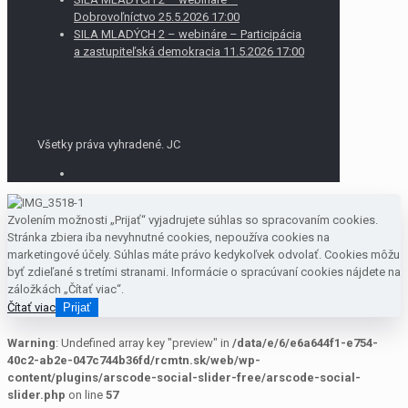
Dobrovoľníctvo 25.5.2026 17:00
SILA MLADÝCH 2 – webináre – Participácia
a zastupiteľská demokracia 11.5.2026 17:00
Všetky práva vyhradené. JC
Zvolením možnosti „Prijať“ vyjadrujete súhlas so spracovaním cookies.
Stránka zbiera iba nevyhnutné cookies, nepoužíva cookies na
marketingové účely. Súhlas máte právo kedykoľvek odvolať. Cookies môžu
byť zdieľané s tretími stranami. Informácie o spracúvaní cookies nájdete na
záložkách „Čítať viac“.
Čítať viac
Prijať
Warning
: Undefined array key "preview" in
/data/e/6/e6a644f1-e754-
40c2-ab2e-047c744b36fd/rcmtn.sk/web/wp-
content/plugins/arscode-social-slider-free/arscode-social-
slider.php
on line
57