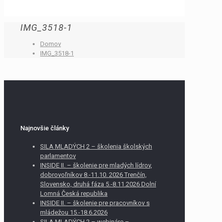
IMG_3518-1
Domov
IMG_3518-1
Najnovšie články
SILA MLADÝCH 2 – školenia školských
parlamentov
INSIDE II. – školenie pre mladých lídrov,
dobrovoľníkov 8.-11.10. 2026 Trenčín,
Slovensko, druhá fáza 5.-8.11.2026 Dolní
Lomná Česká republika
INSIDE II. – školenie pre pracovníkov s
mládežou 15.-18.6.2026
SILA MLADÝCH 2 – webináre –