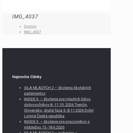
IMG_4037
Domov
IMG_4037
Najnovšie články
SILA MLADÝCH 2 – školenia školských
parlamentov
INSIDE II. – školenie pre mladých lídrov,
dobrovoľníkov 8.-11.10. 2026 Trenčín,
Slovensko, druhá fáza 5.-8.11.2026 Dolní
Lomná Česká republika
INSIDE II. – školenie pre pracovníkov s
mládežou 15.-18.6.2026
SILA MLADÝCH 2 – webináre –