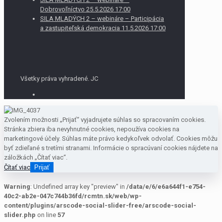
Dobrovoľníctvo 25.5.2026 17:00
SILA MLADÝCH 2 – webináre – Participácia
a zastupiteľská demokracia 11.5.2026 17:00
Všetky práva vyhradené. JC
Zvolením možnosti „Prijať“ vyjadrujete súhlas so spracovaním cookies.
Stránka zbiera iba nevyhnutné cookies, nepoužíva cookies na
marketingové účely. Súhlas máte právo kedykoľvek odvolať. Cookies môžu
byť zdieľané s tretími stranami. Informácie o spracúvaní cookies nájdete na
záložkách „Čítať viac“.
Čítať viac
Prijať
Warning
: Undefined array key "preview" in
/data/e/6/e6a644f1-e754-
40c2-ab2e-047c744b36fd/rcmtn.sk/web/wp-
content/plugins/arscode-social-slider-free/arscode-social-
slider.php
on line
57