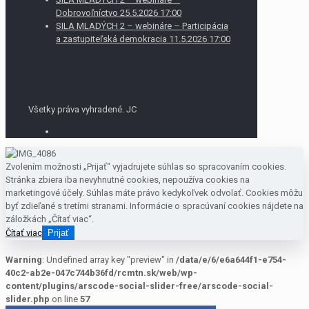
Dobrovoľníctvo 25.5.2026 17:00
SILA MLADÝCH 2 – webináre – Participácia
a zastupiteľská demokracia 11.5.2026 17:00
Všetky práva vyhradené. JC
Zvolením možnosti „Prijať“ vyjadrujete súhlas so spracovaním cookies.
Stránka zbiera iba nevyhnutné cookies, nepoužíva cookies na
marketingové účely. Súhlas máte právo kedykoľvek odvolať. Cookies môžu
byť zdieľané s tretími stranami. Informácie o spracúvaní cookies nájdete na
záložkách „Čítať viac“.
Čítať viac
Prijať
Warning
: Undefined array key "preview" in
/data/e/6/e6a644f1-e754-
40c2-ab2e-047c744b36fd/rcmtn.sk/web/wp-
content/plugins/arscode-social-slider-free/arscode-social-
slider.php
on line
57