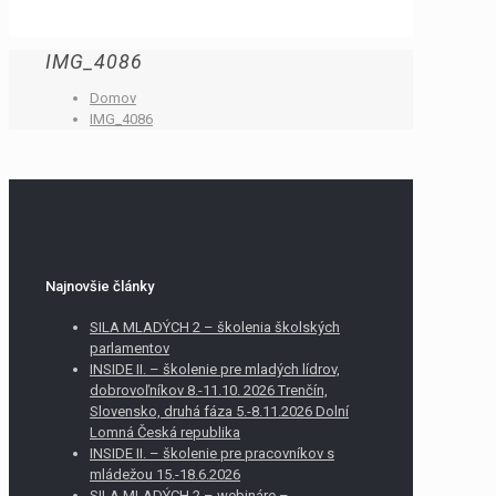
IMG_4086
Domov
IMG_4086
Najnovšie články
SILA MLADÝCH 2 – školenia školských
parlamentov
INSIDE II. – školenie pre mladých lídrov,
dobrovoľníkov 8.-11.10. 2026 Trenčín,
Slovensko, druhá fáza 5.-8.11.2026 Dolní
Lomná Česká republika
INSIDE II. – školenie pre pracovníkov s
mládežou 15.-18.6.2026
SILA MLADÝCH 2 – webináre –