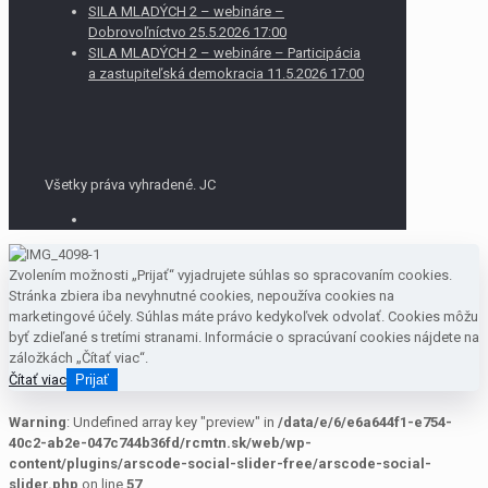
SILA MLADÝCH 2 – webináre –
Dobrovoľníctvo 25.5.2026 17:00
SILA MLADÝCH 2 – webináre – Participácia
a zastupiteľská demokracia 11.5.2026 17:00
Všetky práva vyhradené. JC
Zvolením možnosti „Prijať“ vyjadrujete súhlas so spracovaním cookies.
Stránka zbiera iba nevyhnutné cookies, nepoužíva cookies na
marketingové účely. Súhlas máte právo kedykoľvek odvolať. Cookies môžu
byť zdieľané s tretími stranami. Informácie o spracúvaní cookies nájdete na
záložkách „Čítať viac“.
Čítať viac
Prijať
Warning
: Undefined array key "preview" in
/data/e/6/e6a644f1-e754-
40c2-ab2e-047c744b36fd/rcmtn.sk/web/wp-
content/plugins/arscode-social-slider-free/arscode-social-
slider.php
on line
57