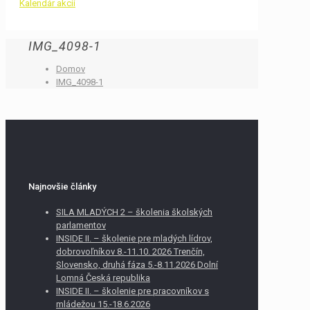
Kalendár akcií
IMG_4098-1
Domov
IMG_4098-1
Najnovšie články
SILA MLADÝCH 2 – školenia školských
parlamentov
INSIDE II. – školenie pre mladých lídrov,
dobrovoľníkov 8.-11.10. 2026 Trenčín,
Slovensko, druhá fáza 5.-8.11.2026 Dolní
Lomná Česká republika
INSIDE II. – školenie pre pracovníkov s
mládežou 15.-18.6.2026