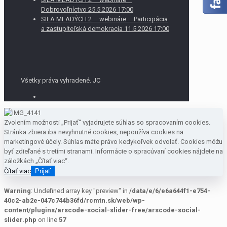
Dobrovoľníctvo 25.5.2026 17:00
SILA MLADÝCH 2 – webináre – Participácia
a zastupiteľská demokracia 11.5.2026 17:00
Všetky práva vyhradené. JC
Zvolením možnosti „Prijať“ vyjadrujete súhlas so spracovaním cookies.
Stránka zbiera iba nevyhnutné cookies, nepoužíva cookies na
marketingové účely. Súhlas máte právo kedykoľvek odvolať. Cookies môžu
byť zdieľané s tretími stranami. Informácie o spracúvaní cookies nájdete na
záložkách „Čítať viac“.
Čítať viac
Prijať
Warning
: Undefined array key "preview" in
/data/e/6/e6a644f1-e754-
40c2-ab2e-047c744b36fd/rcmtn.sk/web/wp-
content/plugins/arscode-social-slider-free/arscode-social-
slider.php
on line
57