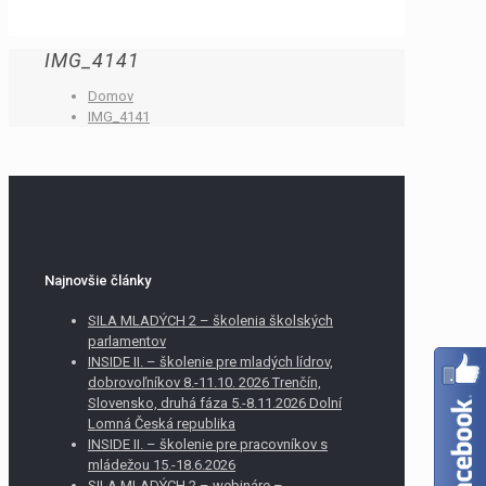
IMG_4141
Domov
IMG_4141
Najnovšie články
SILA MLADÝCH 2 – školenia školských
parlamentov
INSIDE II. – školenie pre mladých lídrov,
dobrovoľníkov 8.-11.10. 2026 Trenčín,
Slovensko, druhá fáza 5.-8.11.2026 Dolní
Lomná Česká republika
INSIDE II. – školenie pre pracovníkov s
mládežou 15.-18.6.2026
SILA MLADÝCH 2 – webináre –