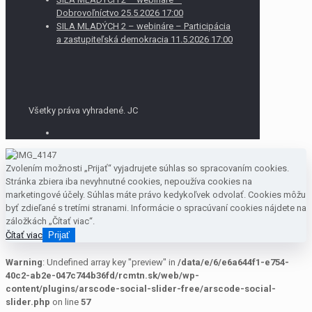
Dobrovoľníctvo 25.5.2026 17:00
SILA MLADÝCH 2 – webináre – Participácia
a zastupiteľská demokracia 11.5.2026 17:00
Všetky práva vyhradené. JC
Zvolením možnosti „Prijať“ vyjadrujete súhlas so spracovaním cookies.
Stránka zbiera iba nevyhnutné cookies, nepoužíva cookies na
marketingové účely. Súhlas máte právo kedykoľvek odvolať. Cookies môžu
byť zdieľané s tretími stranami. Informácie o spracúvaní cookies nájdete na
záložkách „Čítať viac“.
Čítať viac
Prijať
Warning
: Undefined array key "preview" in
/data/e/6/e6a644f1-e754-
40c2-ab2e-047c744b36fd/rcmtn.sk/web/wp-
content/plugins/arscode-social-slider-free/arscode-social-
slider.php
on line
57