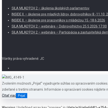
SILA MLADÝCH 2 – školenia školských parlamentov
INSIDE II. – školenie pre mladých lídrov, dobrovoľníkov 8.-11.10
INSIDE II. – školenie pre pracovníkov s mládežou 15.-18.6.2026
SILA MLADÝCH 2 – webináre – Dobrovoľníctvo 25.5.2026 17:00
SILA MLADÝCH 2 – webináre – Participácia a zastupiteľská dem
Všetky práva vyhradené. JC
Zvolením možnosti „Prijať“ vyjadrujete súhlas so spracovaním cookie
zdieľané s tretími stranami. Informácie o spracúvaní cookies nájdete n
Čítať viac
Prijať
Warning
: Undefined array key "preview" in
/data/e/6/e6a644f1-e754-