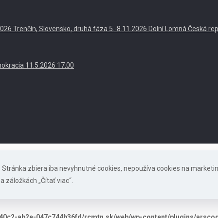
. 2026 Trenčín, Slovensko, druhá fáza 5.-8.11.2026 Dolní Lomná Česká re
okracia 11.5.2026 17:00
s. Stránka zbiera iba nevyhnutné cookies, nepoužíva cookies na marketi
a záložkách „Čítať viac“.
40c2-ab2e-047c744b36fd/rcmtn.sk/web/wp-content/plugins/arscode