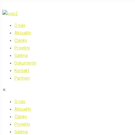
O nás
Aktuality
Články
Projekty
Galéria
Dokumenty
Kontakt
Partneri
✕
O nás
Aktuality
Články
Projekty
Galéria