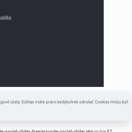
publika
ngové účely. Súhlas máte právo kedykoľvek odvolať. Cookies môžu byť
-social-slider-free/arscode-social-slider.php
on line
57