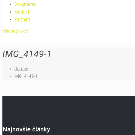
Dokumenty
Kontakt
Partneri
Kalendár akcií
IMG_4149-1
Domov
IMG_4149-1
Najnovšie články