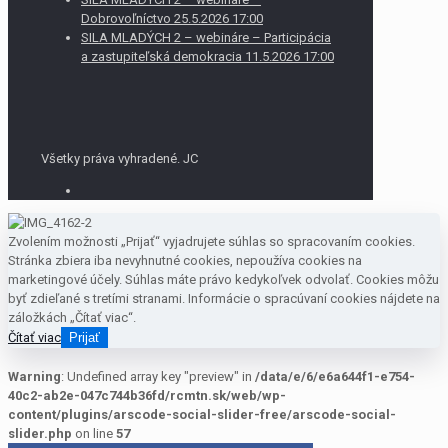
Dobrovoľníctvo 25.5.2026 17:00
SILA MLADÝCH 2 – webináre – Participácia
a zastupiteľská demokracia 11.5.2026 17:00
Všetky práva vyhradené. JC
Zvolením možnosti „Prijať“ vyjadrujete súhlas so spracovaním cookies.
Stránka zbiera iba nevyhnutné cookies, nepoužíva cookies na
marketingové účely. Súhlas máte právo kedykoľvek odvolať. Cookies môžu
byť zdieľané s tretími stranami. Informácie o spracúvaní cookies nájdete na
záložkách „Čítať viac“.
Čítať viac
Prijať
Warning
: Undefined array key "preview" in
/data/e/6/e6a644f1-e754-
40c2-ab2e-047c744b36fd/rcmtn.sk/web/wp-
content/plugins/arscode-social-slider-free/arscode-social-
slider.php
on line
57