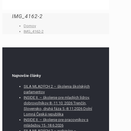
IMG_4162-2
Domov
IMG_4162-2
Najnovšie články
SILA MLADÝCH 2 – školenia školských
parlamentov
INSIDE II. – školenie pre mladých lídrov,
dobrovoľníkov 8.-11.10. 2026 Trenčín,
Slovensko, druhá fáza 5.-8.11.2026 Dolní
Lomná Česká republika
INSIDE II. – školenie pre pracovníkov s
mládežou 15.-18.6.2026
SILA MLADÝCH 2 – webináre –