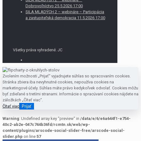
Dobrovoľníctvo 25.5.2026 17:00
SILA MLADÝCH 2 – webináre – Participácia
a zastupiteľská demokracia 11.5.2026 17:00
Všetky práva vyhradené. JC
Zvolením možnosti „Prijať“ vyjadrujete súhlas so spracovaním cookies.
Stránka zbiera iba nevyhnutné cookies, nepoužíva cookies na
marketingové účely. Súhlas máte právo kedykoľvek odvolať. Cookies môžu
byť zdieľané s tretími stranami. Informácie o spracúvaní cookies nájdete na
záložkách „Čítať viac“.
Čítať viac
Prijať
Warning
: Undefined array key "preview" in
/data/e/6/e6a644f1-e754-
40c2-ab2e-047c744b36fd/rcmtn.sk/web/wp-
content/plugins/arscode-social-slider-free/arscode-social-
slider.php
on line
57