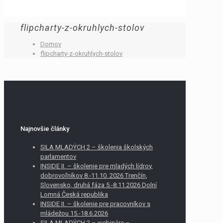
flipcharty-z-okruhlych-stolov
Domov
flipcharty-z-okruhlych-stolov
Najnovšie články
SILA MLADÝCH 2 – školenia školských
parlamentov
INSIDE II. – školenie pre mladých lídrov,
dobrovoľníkov 8.-11.10. 2026 Trenčín,
Slovensko, druhá fáza 5.-8.11.2026 Dolní
Lomná Česká republika
INSIDE II. – školenie pre pracovníkov s
mládežou 15.-18.6.2026
SILA MLADÝCH 2 – webináre –