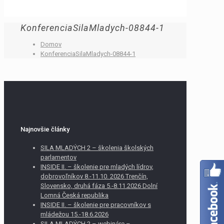
KonferenciaSilaMladych-08844-1
Domov
KonferenciaSilaMladych-08844-1
Najnovšie články
SILA MLADÝCH 2 – školenia školských
parlamentov
INSIDE II. – školenie pre mladých lídrov,
dobrovoľníkov 8.-11.10. 2026 Trenčín,
Slovensko, druhá fáza 5.-8.11.2026 Dolní
Lomná Česká republika
INSIDE II. – školenie pre pracovníkov s
mládežou 15.-18.6.2026
SILA MLADÝCH 2 – webináre –