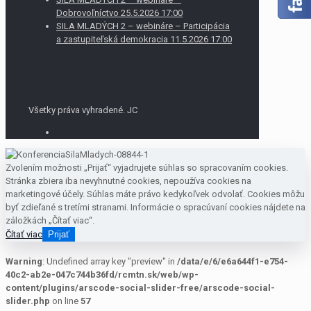
Dobrovoľníctvo 25.5.2026 17:00
SILA MLADÝCH 2 – webináre – Participácia
a zastupiteľská demokracia 11.5.2026 17:00
Všetky práva vyhradené. JC
Zvolením možnosti „Prijať“ vyjadrujete súhlas so spracovaním cookies.
Stránka zbiera iba nevyhnutné cookies, nepoužíva cookies na
marketingové účely. Súhlas máte právo kedykoľvek odvolať. Cookies môžu
byť zdieľané s tretími stranami. Informácie o spracúvaní cookies nájdete na
záložkách „Čítať viac“.
Čítať viac
Prijať
Warning
: Undefined array key "preview" in
/data/e/6/e6a644f1-e754-
40c2-ab2e-047c744b36fd/rcmtn.sk/web/wp-
content/plugins/arscode-social-slider-free/arscode-social-
slider.php
on line
57