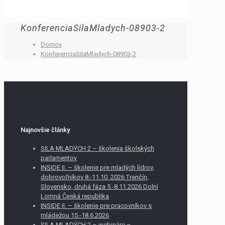
KonferenciaSilaMladych-08903-2
Domov
KonferenciaSilaMladych-08903-2
Najnovšie články
SILA MLADÝCH 2 – školenia školských
parlamentov
INSIDE II. – školenie pre mladých lídrov,
dobrovoľníkov 8.-11.10. 2026 Trenčín,
Slovensko, druhá fáza 5.-8.11.2026 Dolní
Lomná Česká republika
INSIDE II. – školenie pre pracovníkov s
mládežou 15.-18.6.2026
SILA MLADÝCH 2 – webináre –