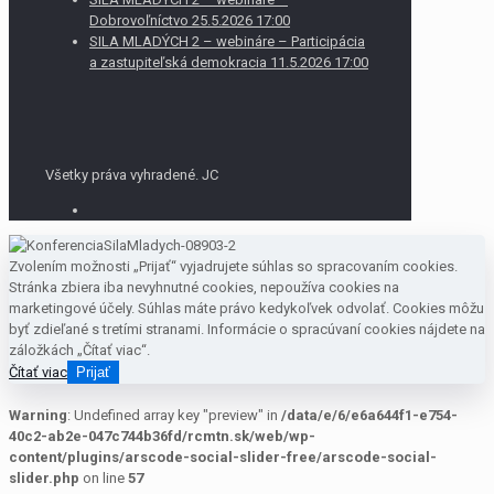
Dobrovoľníctvo 25.5.2026 17:00
SILA MLADÝCH 2 – webináre – Participácia
a zastupiteľská demokracia 11.5.2026 17:00
Všetky práva vyhradené. JC
Zvolením možnosti „Prijať“ vyjadrujete súhlas so spracovaním cookies.
Stránka zbiera iba nevyhnutné cookies, nepoužíva cookies na
marketingové účely. Súhlas máte právo kedykoľvek odvolať. Cookies môžu
byť zdieľané s tretími stranami. Informácie o spracúvaní cookies nájdete na
záložkách „Čítať viac“.
Čítať viac
Prijať
Warning
: Undefined array key "preview" in
/data/e/6/e6a644f1-e754-
40c2-ab2e-047c744b36fd/rcmtn.sk/web/wp-
content/plugins/arscode-social-slider-free/arscode-social-
slider.php
on line
57