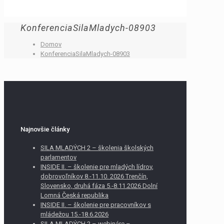
KonferenciaSilaMladych-08903
Domov
KonferenciaSilaMladych-08903
Najnovšie články
SILA MLADÝCH 2 – školenia školských
parlamentov
INSIDE II. – školenie pre mladých lídrov,
dobrovoľníkov 8.-11.10. 2026 Trenčín,
Slovensko, druhá fáza 5.-8.11.2026 Dolní
Lomná Česká republika
INSIDE II. – školenie pre pracovníkov s
mládežou 15.-18.6.2026
SILA MLADÝCH 2 – webináre –