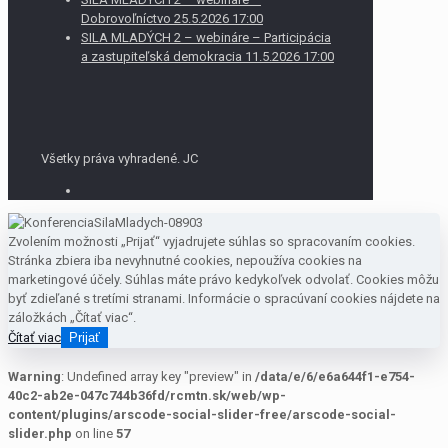
Dobrovoľníctvo 25.5.2026 17:00
SILA MLADÝCH 2 – webináre – Participácia
a zastupiteľská demokracia 11.5.2026 17:00
Všetky práva vyhradené. JC
Zvolením možnosti „Prijať“ vyjadrujete súhlas so spracovaním cookies.
Stránka zbiera iba nevyhnutné cookies, nepoužíva cookies na
marketingové účely. Súhlas máte právo kedykoľvek odvolať. Cookies môžu
byť zdieľané s tretími stranami. Informácie o spracúvaní cookies nájdete na
záložkách „Čítať viac“.
Čítať viac
Prijať
Warning
: Undefined array key "preview" in
/data/e/6/e6a644f1-e754-
40c2-ab2e-047c744b36fd/rcmtn.sk/web/wp-
content/plugins/arscode-social-slider-free/arscode-social-
slider.php
on line
57