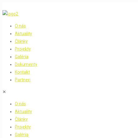
O nás
Aktuality
Články
Projekty
Galéria
Dokumenty
Kontakt
Partneri
✕
O nás
Aktuality
Články
Projekty
Galéria