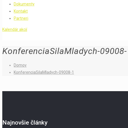
Dokumenty
Kontakt
Partneri
Kalendár akcií
KonferenciaSilaMladych-09008-
Domov
KonferenciaSilaMladych-09008-1
Najnovšie články