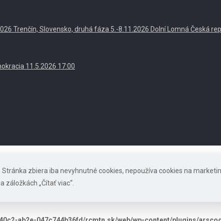
. 2026 Trenčín, Slovensko, druhá fáza 5.-8.11.2026 Dolní Lomná Česká re
okracia 11.5.2026 17:00
s. Stránka zbiera iba nevyhnutné cookies, nepoužíva cookies na marketi
a záložkách „Čítať viac“.
40c2-ab2e-047c744b36fd/rcmtn.sk/web/wp-content/plugins/arscode