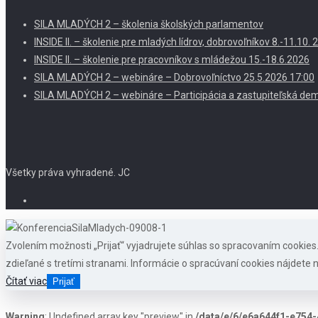
SILA MLADÝCH 2 – školenia školských parlamentov
INSIDE II. – školenie pre mladých lídrov, dobrovoľníkov 8.-11.10
INSIDE II. – školenie pre pracovníkov s mládežou 15.-18.6.2026
SILA MLADÝCH 2 – webináre – Dobrovoľníctvo 25.5.2026 17:00
SILA MLADÝCH 2 – webináre – Participácia a zastupiteľská dem
Všetky práva vyhradené. JC
Zvolením možnosti „Prijať“ vyjadrujete súhlas so spracovaním cookie
zdieľané s tretími stranami. Informácie o spracúvaní cookies nájdete n
Čítať viac
Prijať
Warning
: Undefined array key "preview" in
/data/e/6/e6a644f1-e754-