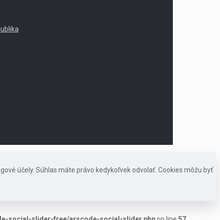
publika
ngové účely. Súhlas máte právo kedykoľvek odvolať. Cookies môžu byť
-social-slider-free/arscode-social-slider.php
on line
57