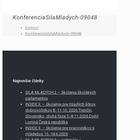
KonferenciaSilaMladych-09048
Domov
KonferenciaSilaMladych-09048
Najnovšie články
SILA MLADÝCH 2 – školenia školských
parlamentov
INSIDE II. – školenie pre mladých lídrov,
dobrovoľníkov 8.-11.10. 2026 Trenčín,
Slovensko, druhá fáza 5.-8.11.2026 Dolní
Lomná Česká republika
INSIDE II. – školenie pre pracovníkov s
mládežou 15.-18.6.2026
SILA MLADÝCH 2 – webináre –