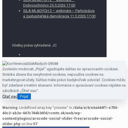
Dobrovoľníctvo 25.5.2026 17:00
SILA MLADÝCH 2 – webináre – Participácia
a zastupiteľská demokracia 11.5.2026 17:00
Všetky práva vyhradené. JC
Zvolením možnosti „Prijať“ vyjadrujete súhlas so spracovaním cookies.
Stránka zbiera iba nevyhnutné cookies, nepoužíva cookies na
marketingové účely. Súhlas máte právo kedykoľvek odvolať. Cookies môžu
byť zdieľané s tretími stranami. Informácie o spracúvaní cookies nájdete na
záložkách „Čítať viac“.
Čítať viac
Prijať
Warning
: Undefined array key "preview" in
/data/e/6/e6a644f1-e754-
40c2-ab2e-047c744b36fd/rcmtn.sk/web/wp-
content/plugins/arscode-social-slider-free/arscode-social-
slider.php
on line
57