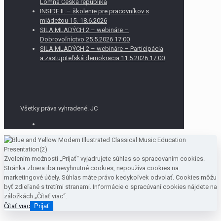
Lomná Česká republika
INSIDE II. – školenie pre pracovníkov s
mládežou 15.-18.6.2026
SILA MLADÝCH 2 – webináre –
Dobrovoľníctvo 25.5.2026 17:00
SILA MLADÝCH 2 – webináre – Participácia
a zastupiteľská demokracia 11.5.2026 17:00
Všetky práva vyhradené. JC
Zvolením možnosti „Prijať“ vyjadrujete súhlas so spracovaním cookies.
Stránka zbiera iba nevyhnutné cookies, nepoužíva cookies na
marketingové účely. Súhlas máte právo kedykoľvek odvolať. Cookies môžu
byť zdieľané s tretími stranami. Informácie o spracúvaní cookies nájdete na
záložkách „Čítať viac“.
Čítať viac
Prijať