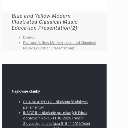
Blue and Yellow Modern
Illustrated Classical Music
Education Presentation(2)
Domov
Blue and Yellow Modern Illustrated Classical
Music Education Presentation(2)
Najnovšie články
SILA MLADÝCH 2 – školenia školských
parlamentov
INSIDE II. – školenie pre mladých lídrov,
dobrovoľníkov 8.-11.10. 2026 Trenčín,
Slovensko, druhá fáza 5.-8.11.2026 Dolní