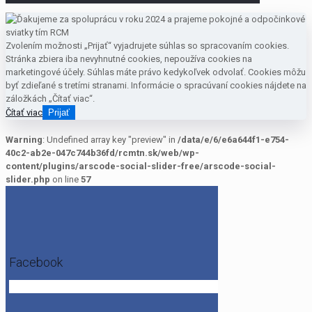
Zvolením možnosti „Prijať“ vyjadrujete súhlas so spracovaním cookies.
Stránka zbiera iba nevyhnutné cookies, nepoužíva cookies na
marketingové účely. Súhlas máte právo kedykoľvek odvolať. Cookies môžu
byť zdieľané s tretími stranami. Informácie o spracúvaní cookies nájdete na
záložkách „Čítať viac“.
Čítať viac
Prijať
Warning
: Undefined array key "preview" in
/data/e/6/e6a644f1-e754-
40c2-ab2e-047c744b36fd/rcmtn.sk/web/wp-
content/plugins/arscode-social-slider-free/arscode-social-
slider.php
on line
57
Facebook
Get the Facebook Likebox Slider Pro for WordPress