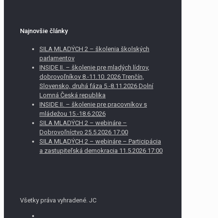
Najnovšie články
SILA MLADÝCH 2 – školenia školských
parlamentov
INSIDE II. – školenie pre mladých lídrov,
dobrovoľníkov 8.-11.10. 2026 Trenčín,
Slovensko, druhá fáza 5.-8.11.2026 Dolní
Lomná Česká republika
INSIDE II. – školenie pre pracovníkov s
mládežou 15.-18.6.2026
SILA MLADÝCH 2 – webináre –
Dobrovoľníctvo 25.5.2026 17:00
SILA MLADÝCH 2 – webináre – Participácia
a zastupiteľská demokracia 11.5.2026 17:00
Všetky práva vyhradené. JC